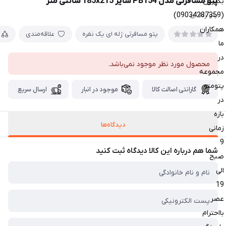
پتو مسافرتی مدل PB154 سایز 185x215 سانتی متر
بگیرین
(09034287359)
پتو ژله ای
همکاران
پتو مسافرتی ژله ای یک نفره
علاقه‌مندی
ما
در
محصول مورد نظر موجود نمی‌باشد.
مجموعه
پتومتو
گارانتی اصالت کالا
موجود در انبار
ارسال سریع
در
بازه
دیدگاه‌ها
زمانی
9
شما هم درباره این کالا دیدگاه ثبت کنید
صبح
الی
19
عصر
بااحترام