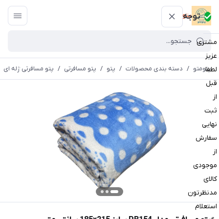
پتومتو
توجه
مشتری
عزیز
پتومتو
/
دسته بندی محصولات
/
پتو
/
پتو مسافرتی
/
پتو مسافرتی ژله ای
لطفا
قبل
از
ثبت
نهایی
سفارش
از
موجودی
کالای
مدنظرتون
استعلام