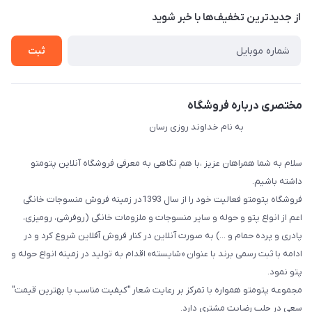
درباره ما
از جدید‌ترین تخفیف‌ها با‌ خبر شوید
راهنما
تماس با ما
ثبت
مختصری درباره فروشگاه
به نام خداوند روزی رسان
سلام به شما همراهان عزیز ،با هم نگاهی به معرفی فروشگاه آنلاین پتومتو
داشته باشیم.
فروشگاه پتومتو فعالیت خود را از سال 1393در زمینه فروش منسوجات خانگی
اعم از انواع پتو و حوله و سایر منسوجات و ملزومات خانگی (روفرشی، رومیزی،
پادری و پرده حمام و ...) به صورت آنلاین در کنار فروش آفلاین شروع کرد و در
ادامه با ثبت رسمی برند با عنوان «شایسته» اقدام به تولید در زمینه انواع حوله و
پتو نمود.
مجموعه پتومتو همواره با تمرکز بر رعایت شعار "کیفیت مناسب با بهترین قیمت"
سعی در جلب رضایت مشتری دارد.