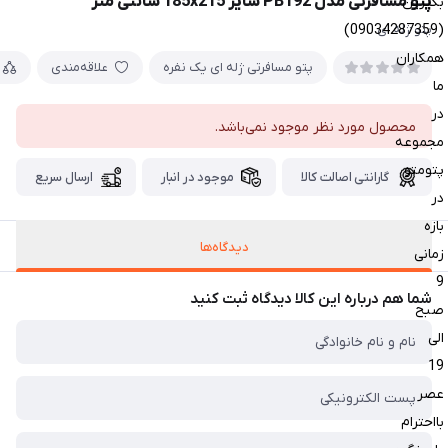
پتو مسافرتی مدل PB192 سایز 185x215 سانتی متر
بگیرین
(09034287359)
پتو ژله ای
همکاران
پتو مسافرتی ژله ای یک نفره
علاقه‌مندی
ما
در
محصول مورد نظر موجود نمی‌باشد.
مجموعه
پتومتو
گارانتی اصالت کالا
موجود در انبار
ارسال سریع
در
بازه
دیدگاه‌ها
زمانی
9
شما هم درباره این کالا دیدگاه ثبت کنید
صبح
الی
19
عصر
بااحترام