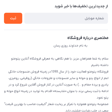
درباره ما
از جدید‌ترین تخفیف‌ها با‌ خبر شوید
راهنما
تماس با ما
ثبت
مختصری درباره فروشگاه
به نام خداوند روزی رسان
سلام به شما همراهان عزیز ،با هم نگاهی به معرفی فروشگاه آنلاین پتومتو
داشته باشیم.
فروشگاه پتومتو فعالیت خود را از سال 1393در زمینه فروش منسوجات خانگی
اعم از انواع پتو و حوله و سایر منسوجات و ملزومات خانگی (روفرشی، رومیزی،
پادری و پرده حمام و ...) به صورت آنلاین در کنار فروش آفلاین شروع کرد و در
ادامه با ثبت رسمی برند با عنوان «شایسته» اقدام به تولید در زمینه انواع حوله و
پتو نمود.
مجموعه پتومتو همواره با تمرکز بر رعایت شعار "کیفیت مناسب با بهترین قیمت"
سعی در جلب رضایت مشتری دارد.