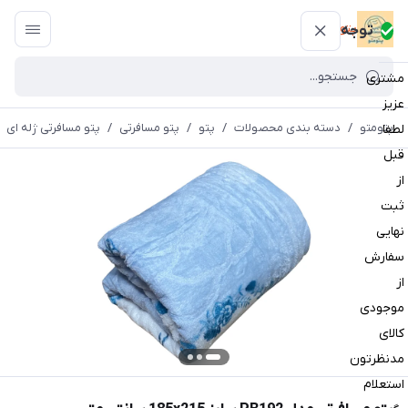
پتومتو
توجه
مشتری
عزیز
پتومتو
/
دسته بندی محصولات
/
پتو
/
پتو مسافرتی
/
پتو مسافرتی ژله ای
لطفا
قبل
از
ثبت
نهایی
سفارش
از
موجودی
کالای
مدنظرتون
استعلام