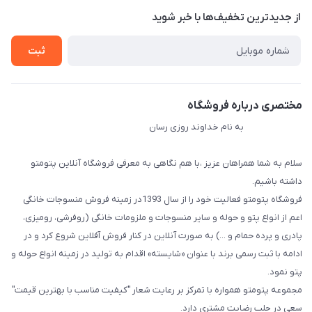
درباره ما
از جدید‌ترین تخفیف‌ها با‌ خبر شوید
راهنما
تماس با ما
ثبت
مختصری درباره فروشگاه
به نام خداوند روزی رسان
سلام به شما همراهان عزیز ،با هم نگاهی به معرفی فروشگاه آنلاین پتومتو
داشته باشیم.
فروشگاه پتومتو فعالیت خود را از سال 1393در زمینه فروش منسوجات خانگی
اعم از انواع پتو و حوله و سایر منسوجات و ملزومات خانگی (روفرشی، رومیزی،
پادری و پرده حمام و ...) به صورت آنلاین در کنار فروش آفلاین شروع کرد و در
ادامه با ثبت رسمی برند با عنوان «شایسته» اقدام به تولید در زمینه انواع حوله و
پتو نمود.
مجموعه پتومتو همواره با تمرکز بر رعایت شعار "کیفیت مناسب با بهترین قیمت"
سعی در جلب رضایت مشتری دارد.