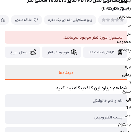
پتو مسافرتی مدل PB193 سایز 185x215 سانتی متر
بگیرین
(09034287359)
پتو ژله ای
همکاران
پتو مسافرتی ژله ای یک نفره
علاقه‌مندی
ما
در
محصول مورد نظر موجود نمی‌باشد.
مجموعه
پتومتو
گارانتی اصالت کالا
موجود در انبار
ارسال سریع
در
بازه
دیدگاه‌ها
زمانی
9
شما هم درباره این کالا دیدگاه ثبت کنید
صبح
الی
19
عصر
بااحترام