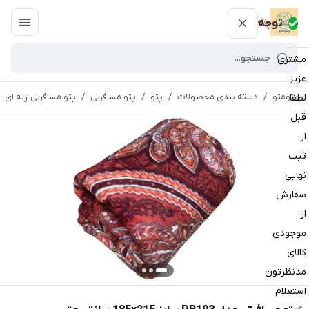
پتومتو
توجه
مشتری
عزیز
پتومتو
/
دسته بندی محصولات
/
پتو
/
پتو مسافرتی
/
پتو مسافرتی ژله ای
لطفا
قبل
از
ثبت
نهایی
سفارش
از
موجودی
کالای
مدنظرتون
استعلام