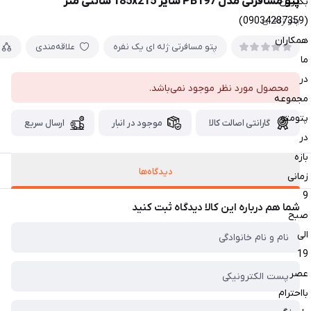
پتو مسافرتی مدل PB197 سایز 185x215 سانتی متر
بگیرین
(09034287359)
پتو ژله ای
همکاران
پتو مسافرتی ژله ای یک نفره
علاقه‌مندی
ما
در
محصول مورد نظر موجود نمی‌باشد.
مجموعه
پتومتو
گارانتی اصالت کالا
موجود در انبار
ارسال سریع
در
بازه
دیدگاه‌ها
زمانی
9
شما هم درباره این کالا دیدگاه ثبت کنید
صبح
الی
19
عصر
بااحترام