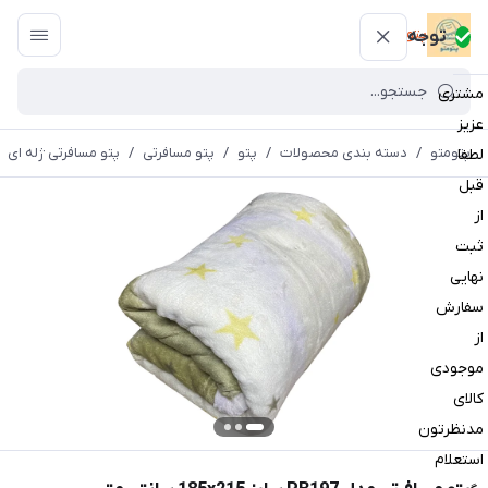
پتومتو
توجه
مشتری
عزیز
پتومتو
/
دسته بندی محصولات
/
پتو
/
پتو مسافرتی
/
پتو مسافرتی ژله ای
لطفا
قبل
از
ثبت
نهایی
سفارش
از
موجودی
کالای
مدنظرتون
استعلام