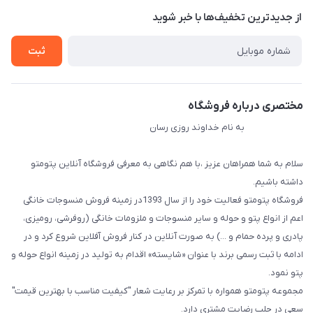
درباره ما
از جدید‌ترین تخفیف‌ها با‌ خبر شوید
راهنما
تماس با ما
ثبت
مختصری درباره فروشگاه
به نام خداوند روزی رسان
سلام به شما همراهان عزیز ،با هم نگاهی به معرفی فروشگاه آنلاین پتومتو
داشته باشیم.
فروشگاه پتومتو فعالیت خود را از سال 1393در زمینه فروش منسوجات خانگی
اعم از انواع پتو و حوله و سایر منسوجات و ملزومات خانگی (روفرشی، رومیزی،
پادری و پرده حمام و ...) به صورت آنلاین در کنار فروش آفلاین شروع کرد و در
ادامه با ثبت رسمی برند با عنوان «شایسته» اقدام به تولید در زمینه انواع حوله و
پتو نمود.
مجموعه پتومتو همواره با تمرکز بر رعایت شعار "کیفیت مناسب با بهترین قیمت"
سعی در جلب رضایت مشتری دارد.