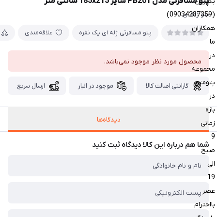
پتو مسافرتی مدل PB201 سایز 185x215 سانتی متر
بگیرین
(09034287359)
پتو ژله ای
همکاران
پتو مسافرتی ژله ای یک نفره
علاقه‌مندی
ما
در
محصول مورد نظر موجود نمی‌باشد.
مجموعه
پتومتو
گارانتی اصالت کالا
موجود در انبار
ارسال سریع
در
بازه
دیدگاه‌ها
زمانی
9
شما هم درباره این کالا دیدگاه ثبت کنید
صبح
الی
19
عصر
بااحترام