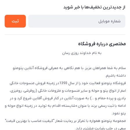
درباره ما
از جدید‌ترین تخفیف‌ها با‌ خبر شوید
راهنما
تماس با ما
ثبت
مختصری درباره فروشگاه
به نام خداوند روزی رسان
سلام به شما همراهان عزیز ،با هم نگاهی به معرفی فروشگاه آنلاین پتومتو
داشته باشیم.
فروشگاه پتومتو فعالیت خود را از سال 1393در زمینه فروش منسوجات خانگی
اعم از انواع پتو و حوله و سایر منسوجات و ملزومات خانگی (روفرشی، رومیزی،
پادری و پرده حمام و ...) به صورت آنلاین در کنار فروش آفلاین شروع کرد و در
ادامه با ثبت رسمی برند با عنوان «شایسته» اقدام به تولید در زمینه انواع حوله و
پتو نمود.
مجموعه پتومتو همواره با تمرکز بر رعایت شعار "کیفیت مناسب با بهترین قیمت"
سعی در جلب رضایت مشتری دارد.