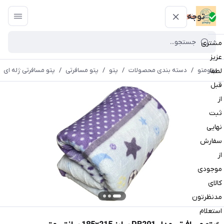
پتومتو
توجه
مشتری
عزیز
پتومتو
/
دسته بندی محصولات
/
پتو
/
پتو مسافرتی
/
پتو مسافرتی ژله ای
لطفا
قبل
از
ثبت
نهایی
سفارش
از
موجودی
کالای
مدنظرتون
استعلام