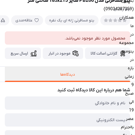
پتو مسافرتی مدل PB206 سایز 185x215 سانتی متر
بگیرین
(09034287359)
پتو ژله ای
همکاران
پتو مسافرتی ژله ای یک نفره
علاقه‌مندی
ما
در
محصول مورد نظر موجود نمی‌باشد.
مجموعه
پتومتو
گارانتی اصالت کالا
موجود در انبار
ارسال سریع
در
بازه
دیدگاه‌ها
زمانی
9
شما هم درباره این کالا دیدگاه ثبت کنید
صبح
الی
19
عصر
بااحترام