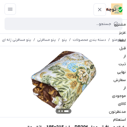
پتومتو
توجه
مشتری
عزیز
پتومتو
/
دسته بندی محصولات
/
پتو
/
پتو مسافرتی
/
پتو مسافرتی ژله ای
لطفا
قبل
از
ثبت
نهایی
سفارش
از
موجودی
کالای
مدنظرتون
استعلام