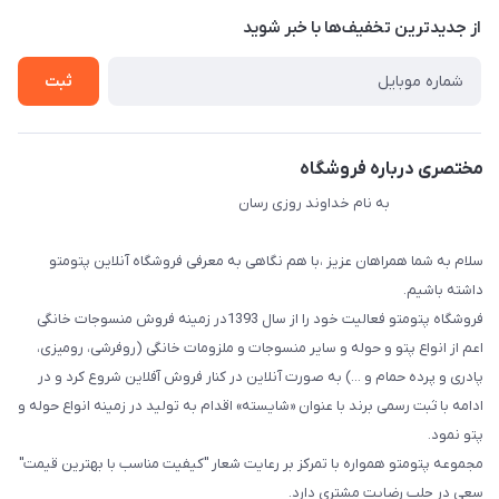
درباره ما
از جدید‌ترین تخفیف‌ها با‌ خبر شوید
راهنما
تماس با ما
ثبت
مختصری درباره فروشگاه
به نام خداوند روزی رسان
سلام به شما همراهان عزیز ،با هم نگاهی به معرفی فروشگاه آنلاین پتومتو
داشته باشیم.
فروشگاه پتومتو فعالیت خود را از سال 1393در زمینه فروش منسوجات خانگی
اعم از انواع پتو و حوله و سایر منسوجات و ملزومات خانگی (روفرشی، رومیزی،
پادری و پرده حمام و ...) به صورت آنلاین در کنار فروش آفلاین شروع کرد و در
ادامه با ثبت رسمی برند با عنوان «شایسته» اقدام به تولید در زمینه انواع حوله و
پتو نمود.
مجموعه پتومتو همواره با تمرکز بر رعایت شعار "کیفیت مناسب با بهترین قیمت"
سعی در جلب رضایت مشتری دارد.