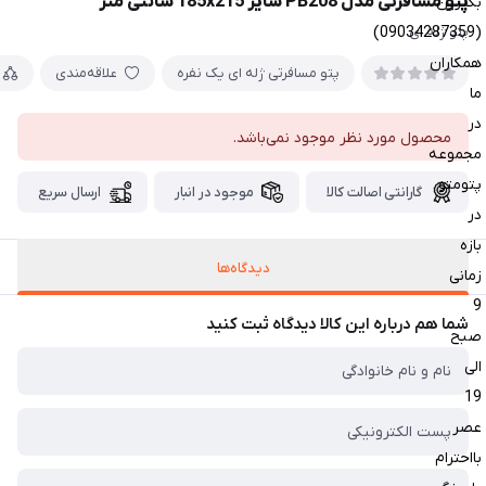
پتو مسافرتی مدل PB208 سایز 185x215 سانتی متر
بگیرین
(09034287359)
پتو ژله ای
همکاران
پتو مسافرتی ژله ای یک نفره
علاقه‌مندی
ما
در
محصول مورد نظر موجود نمی‌باشد.
مجموعه
پتومتو
گارانتی اصالت کالا
موجود در انبار
ارسال سریع
در
بازه
دیدگاه‌ها
زمانی
9
شما هم درباره این کالا دیدگاه ثبت کنید
صبح
الی
19
عصر
بااحترام