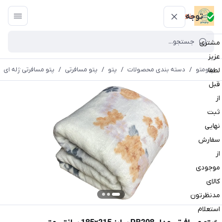
پتومتو
توجه
مشتری
عزیز
پتومتو
/
دسته بندی محصولات
/
پتو
/
پتو مسافرتی
/
پتو مسافرتی ژله ای
لطفا
قبل
از
ثبت
نهایی
سفارش
از
موجودی
کالای
مدنظرتون
استعلام