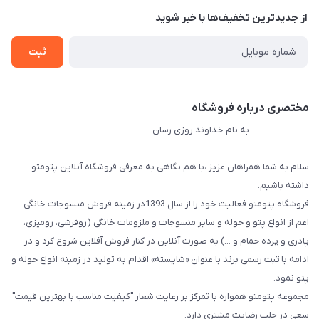
درباره ما
از جدید‌ترین تخفیف‌ها با‌ خبر شوید
راهنما
تماس با ما
ثبت
مختصری درباره فروشگاه
به نام خداوند روزی رسان
سلام به شما همراهان عزیز ،با هم نگاهی به معرفی فروشگاه آنلاین پتومتو
داشته باشیم.
فروشگاه پتومتو فعالیت خود را از سال 1393در زمینه فروش منسوجات خانگی
اعم از انواع پتو و حوله و سایر منسوجات و ملزومات خانگی (روفرشی، رومیزی،
پادری و پرده حمام و ...) به صورت آنلاین در کنار فروش آفلاین شروع کرد و در
ادامه با ثبت رسمی برند با عنوان «شایسته» اقدام به تولید در زمینه انواع حوله و
پتو نمود.
مجموعه پتومتو همواره با تمرکز بر رعایت شعار "کیفیت مناسب با بهترین قیمت"
سعی در جلب رضایت مشتری دارد.