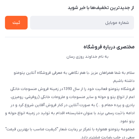
درباره ما
از جدید‌ترین تخفیف‌ها با‌ خبر شوید
راهنما
تماس با ما
ثبت
مختصری درباره فروشگاه
به نام خداوند روزی رسان
سلام به شما همراهان عزیز ،با هم نگاهی به معرفی فروشگاه آنلاین پتومتو
داشته باشیم.
فروشگاه پتومتو فعالیت خود را از سال 1393در زمینه فروش منسوجات خانگی
اعم از انواع پتو و حوله و سایر منسوجات و ملزومات خانگی (روفرشی، رومیزی،
پادری و پرده حمام و ...) به صورت آنلاین در کنار فروش آفلاین شروع کرد و در
ادامه با ثبت رسمی برند با عنوان «شایسته» اقدام به تولید در زمینه انواع حوله و
پتو نمود.
مجموعه پتومتو همواره با تمرکز بر رعایت شعار "کیفیت مناسب با بهترین قیمت"
سعی در جلب رضایت مشتری دارد.