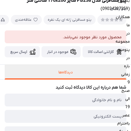
پتو مسافرتی مدل PB238 سایز 170x200 سانتی متر
بگیرین
(09034287359)
پتو ژله ای
همکاران
پتو مسافرتی ژله ای یک نفره
علاقه‌مندی
ما
در
محصول مورد نظر موجود نمی‌باشد.
مجموعه
پتومتو
گارانتی اصالت کالا
موجود در انبار
ارسال سریع
در
بازه
دیدگاه‌ها
زمانی
9
شما هم درباره این کالا دیدگاه ثبت کنید
صبح
الی
19
عصر
بااحترام