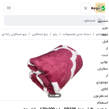
پتومتو
توجه
مشتری
عزیز
پتومتو
/
دسته بندی محصولات
/
پتو
/
پتو مسافرتی
/
پتو مسافرتی ژله ای
لطفا
قبل
از
ثبت
نهایی
سفارش
از
موجودی
کالای
مدنظرتون
استعلام