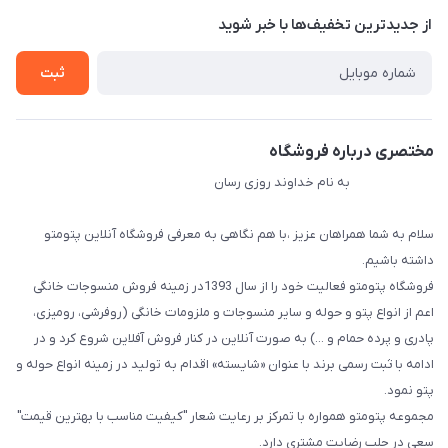
درباره ما
از جدید‌ترین تخفیف‌ها با‌ خبر شوید
راهنما
تماس با ما
ثبت
مختصری درباره فروشگاه
به نام خداوند روزی رسان
سلام به شما همراهان عزیز ،با هم نگاهی به معرفی فروشگاه آنلاین پتومتو
داشته باشیم.
فروشگاه پتومتو فعالیت خود را از سال 1393در زمینه فروش منسوجات خانگی
اعم از انواع پتو و حوله و سایر منسوجات و ملزومات خانگی (روفرشی، رومیزی،
پادری و پرده حمام و ...) به صورت آنلاین در کنار فروش آفلاین شروع کرد و در
ادامه با ثبت رسمی برند با عنوان «شایسته» اقدام به تولید در زمینه انواع حوله و
پتو نمود.
مجموعه پتومتو همواره با تمرکز بر رعایت شعار "کیفیت مناسب با بهترین قیمت"
سعی در جلب رضایت مشتری دارد.