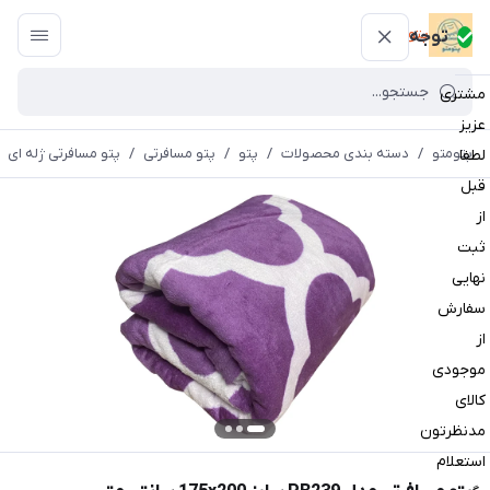
پتومتو
توجه
مشتری
عزیز
پتومتو
/
دسته بندی محصولات
/
پتو
/
پتو مسافرتی
/
پتو مسافرتی ژله ای
لطفا
قبل
از
ثبت
نهایی
سفارش
از
موجودی
کالای
مدنظرتون
استعلام