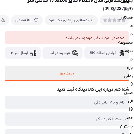
پتو مسافرتی مدل PB239 سایز 175x200 سانتی متر
بگیرین
(09034287359)
پتو ژله ای
همکاران
پتو مسافرتی ژله ای یک نفره
علاقه‌مندی
ما
در
محصول مورد نظر موجود نمی‌باشد.
مجموعه
پتومتو
گارانتی اصالت کالا
موجود در انبار
ارسال سریع
در
بازه
دیدگاه‌ها
زمانی
9
شما هم درباره این کالا دیدگاه ثبت کنید
صبح
الی
19
عصر
بااحترام