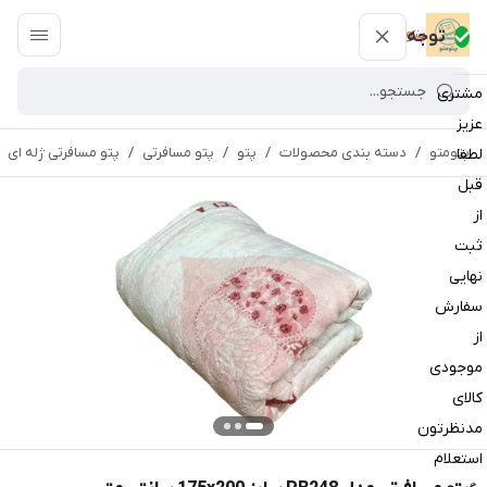
پتومتو
توجه
مشتری
عزیز
پتومتو
/
دسته بندی محصولات
/
پتو
/
پتو مسافرتی
/
پتو مسافرتی ژله ای
لطفا
قبل
از
ثبت
نهایی
سفارش
از
موجودی
کالای
مدنظرتون
استعلام