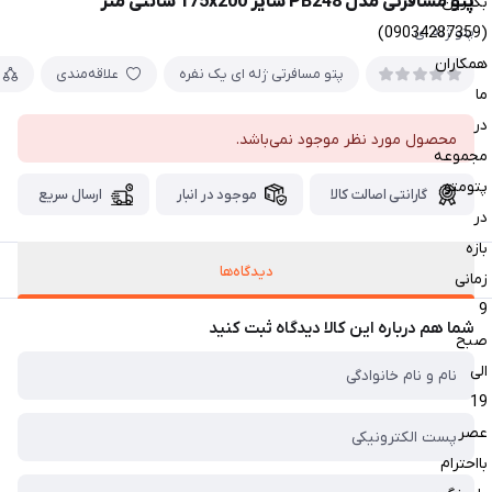
پتو مسافرتی مدل PB248 سایز 175x200 سانتی متر
بگیرین
(09034287359)
پتو ژله ای
همکاران
پتو مسافرتی ژله ای یک نفره
علاقه‌مندی
ما
در
محصول مورد نظر موجود نمی‌باشد.
مجموعه
پتومتو
گارانتی اصالت کالا
موجود در انبار
ارسال سریع
در
بازه
دیدگاه‌ها
زمانی
9
شما هم درباره این کالا دیدگاه ثبت کنید
صبح
الی
19
عصر
بااحترام