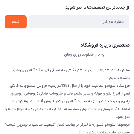
درباره ما
از جدید‌ترین تخفیف‌ها با‌ خبر شوید
راهنما
تماس با ما
ثبت
مختصری درباره فروشگاه
به نام خداوند روزی رسان
سلام به شما همراهان عزیز ،با هم نگاهی به معرفی فروشگاه آنلاین پتومتو
داشته باشیم.
فروشگاه پتومتو فعالیت خود را از سال 1393در زمینه فروش منسوجات خانگی
اعم از انواع پتو و حوله و سایر منسوجات و ملزومات خانگی (روفرشی، رومیزی،
پادری و پرده حمام و ...) به صورت آنلاین در کنار فروش آفلاین شروع کرد و در
ادامه با ثبت رسمی برند با عنوان «شایسته» اقدام به تولید در زمینه انواع حوله و
پتو نمود.
مجموعه پتومتو همواره با تمرکز بر رعایت شعار "کیفیت مناسب با بهترین قیمت"
سعی در جلب رضایت مشتری دارد.