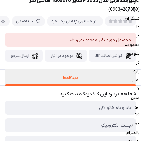
پتو مسافرتی مدل PB255 سایز 180x210 سانتی متر
بگیرین
(09034287359)
پتو ژله ای
همکاران
پتو مسافرتی ژله ای یک نفره
علاقه‌مندی
ما
در
محصول مورد نظر موجود نمی‌باشد.
مجموعه
پتومتو
گارانتی اصالت کالا
موجود در انبار
ارسال سریع
در
بازه
دیدگاه‌ها
زمانی
9
شما هم درباره این کالا دیدگاه ثبت کنید
صبح
الی
19
عصر
بااحترام