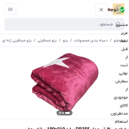
پتومتو
توجه
مشتری
عزیز
پتومتو
/
دسته بندی محصولات
/
پتو
/
پتو مسافرتی
/
پتو مسافرتی ژله ای
لطفا
قبل
از
ثبت
نهایی
سفارش
از
موجودی
کالای
مدنظرتون
استعلام