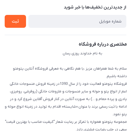
درباره ما
از جدید‌ترین تخفیف‌ها با‌ خبر شوید
راهنما
تماس با ما
ثبت
مختصری درباره فروشگاه
به نام خداوند روزی رسان
سلام به شما همراهان عزیز ،با هم نگاهی به معرفی فروشگاه آنلاین پتومتو
داشته باشیم.
فروشگاه پتومتو فعالیت خود را از سال 1393در زمینه فروش منسوجات خانگی
اعم از انواع پتو و حوله و سایر منسوجات و ملزومات خانگی (روفرشی، رومیزی،
پادری و پرده حمام و ...) به صورت آنلاین در کنار فروش آفلاین شروع کرد و در
ادامه با ثبت رسمی برند با عنوان «شایسته» اقدام به تولید در زمینه انواع حوله و
پتو نمود.
مجموعه پتومتو همواره با تمرکز بر رعایت شعار "کیفیت مناسب با بهترین قیمت"
سعی در جلب رضایت مشتری دارد.