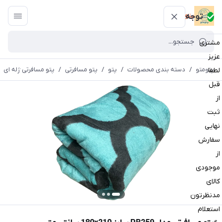
پتومتو
توجه
مشتری
عزیز
پتومتو
/
دسته بندی محصولات
/
پتو
/
پتو مسافرتی
/
پتو مسافرتی ژله ای
لطفا
قبل
از
ثبت
نهایی
سفارش
از
موجودی
کالای
مدنظرتون
استعلام