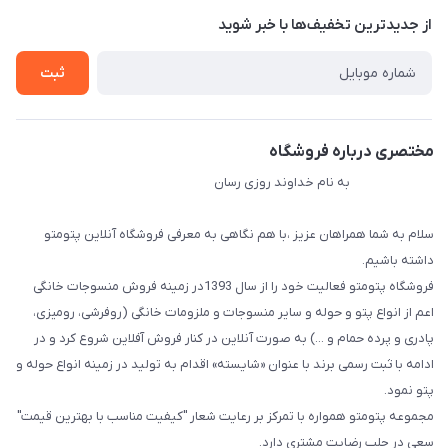
درباره ما
از جدید‌ترین تخفیف‌ها با‌ خبر شوید
راهنما
تماس با ما
ثبت
مختصری درباره فروشگاه
به نام خداوند روزی رسان
سلام به شما همراهان عزیز ،با هم نگاهی به معرفی فروشگاه آنلاین پتومتو
داشته باشیم.
فروشگاه پتومتو فعالیت خود را از سال 1393در زمینه فروش منسوجات خانگی
اعم از انواع پتو و حوله و سایر منسوجات و ملزومات خانگی (روفرشی، رومیزی،
پادری و پرده حمام و ...) به صورت آنلاین در کنار فروش آفلاین شروع کرد و در
ادامه با ثبت رسمی برند با عنوان «شایسته» اقدام به تولید در زمینه انواع حوله و
پتو نمود.
مجموعه پتومتو همواره با تمرکز بر رعایت شعار "کیفیت مناسب با بهترین قیمت"
سعی در جلب رضایت مشتری دارد.