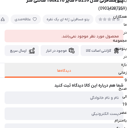
پتو مسافرتی مدل PB259 سایز 180x210 سانتی متر
بگیرین
(09034287359)
پتو ژله ای
همکاران
پتو مسافرتی ژله ای یک نفره
علاقه‌مندی
ما
در
محصول مورد نظر موجود نمی‌باشد.
مجموعه
پتومتو
گارانتی اصالت کالا
موجود در انبار
ارسال سریع
در
بازه
دیدگاه‌ها
زمانی
9
شما هم درباره این کالا دیدگاه ثبت کنید
صبح
الی
19
عصر
بااحترام