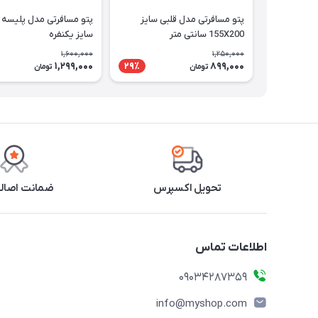
پتو مسافرتی مدل قلبی سایز
پتو مسافرتی مدل پلیسه ک
155X200 سانتی متر
سایز یکنفره
1,600,000
1,250,000
1,299,000
899,000
29٪
تومان
تومان
تحویل اکسپرس
ضمانت اصالت
اطلاعات تماس
09034287359
info@myshop.com