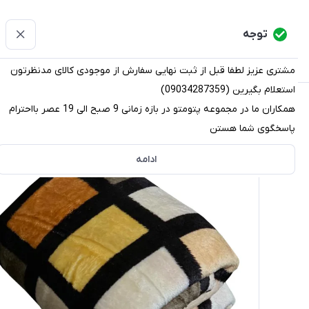
پتومتو
توجه
دسته‌بندی کالاها
خانه
دسته بندی محصولات
قو
مشتری عزیز لطفا قبل از ثبت نهایی سفارش از موجودی کالای مدنظرتون
استعلام بگیرین (09034287359)
پتومتو
/
دسته بندی محصولات
/
پتو
/
پتو مسافرتی
/
پتو مسا
همکاران ما در مجموعه پتومتو در بازه زمانی 9 صبح الی 19 عصر بااحترام
پاسخگوی شما هستن
ادامه