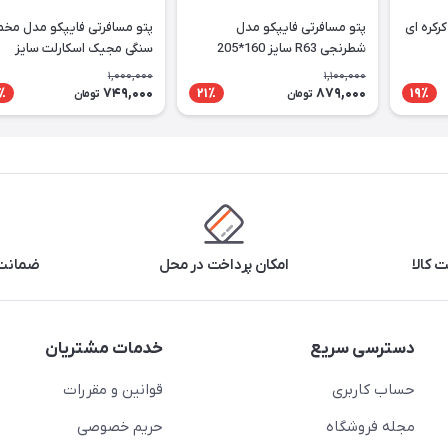
رکره ای
پتو مسافرتی فایپکو مدل
پتو مسافرتی فایپکو مدل مخ
شطرنجی R63 سایز 160*205
سنگی مجیک اسکارلت سایز
سانتی متر
155*200 سانتی متر
1,000,000
1,100,000
749,000
879,000
٪
21٪
19٪
تومان
تومان
 کالا
امکان پرداخت در محل
ضمانت 
دسترسی سریع
خدمات مشتریان
حساب کاربری
قوانین و مقررات
مجله فروشگاه
حریم خصوصی