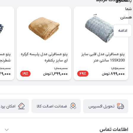
محصولات مرتبط
پاسخگوی
شما
هستن
ادامه
پتو مسافرتی مدل قلبی سایز
پتو مسافرتی مدل پلیسه کرکره
پتو مسا
155X200 سانتی متر
ای سایز یکنفره
سانتی م
,100,000
1,600,000
1,250,000
79,000
1,299,000
899,000
19٪
29٪
تومان
تومان
ضمانت اصالت کالا
امکان پرد
تحویل اکسپرس
اطلاعات تماس