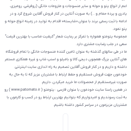
اعم از انواع پتو و حوله و سایر منسوجات و ملزومات خانگی (روفرشی، رومیزی،
پادری و پرده حمام و ...) به صورت آنلاین در کنار فروش آفلاین شروع کرد و در
ادامه با ثبت رسمی برند با عنوان «شایسته» اقدام به تولید در زمینه انواع حوله و
پتو نمود.
مجموعه پتومتو همواره با تمرکز بر رعایت شعار "کیفیت مناسب با بهترین قیمت"
سعی در جلب رضایت مشتری دارد.
ما در طی سالهای گذشته به عنوان تامین کننده منسوجات خانگی با تمام فروشگاه
های آنلاین بزرگ همچون دیجی کالا و بامیلو و اسنپ شاپ و غیره همکاری مستمر
داشته و داریم و در کنار فروش آفلاین تصمیم به راه اندازی سایت اینترنتی
خودمون جهت فروش مستقیم و حفظ ارتباط با مشتریان عزیز که تا به حال به
صورت غیرمستقیم از محصولات ما خرید میکردن ،داریم.
در همین راستا سایت خودمون با عنوان فارسی : پتومتو ( www.patomato.ir ) رو
به ثبت رسوندیم و امیدواریم که بتوانیم بهترین ارتباط رو در کسب و کارمون با
مشتریان عزیزمون در سراسر کشور داشته باشیم.