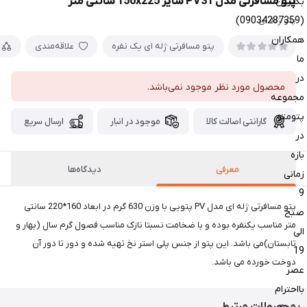
پتو مسافرتی مدل PV31 سایز 150x225 سانتی متر
بگیرین
(09034287359)
پتو ژله ای
همکاران
پتو مسافرتی ژله ای یک نفره
علاقه‌مندی
ما
در
محصول مورد نظر موجود نمی‌باشد.
مجموعه
پتومتو
گارانتی اصالت کالا
موجود در انبار
ارسال سریع
در
بازه
معرفی
دیدگاه‌ها
زمانی
9
پتو مسافرتی ژله ای مدل PV پتویی با وزن 630 گرم در ابعاد 160*220 سانتی
صبح
متر مناسب یکنفره بوده و با ضخامت نسبتا نازک مناسب فصول گرم سال (بهار و
الی
تابستان)می باشد. این پتو از جنس پلی استر نخ تهیه شده و دور تا دور آن
19
دوخت خورده می باشد.
عصر
بااحترام