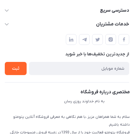
09034287359
دسترسی سریع
info@myshop.com
حساب کاربری
خدمات مشتریان
مجله فروشگاه
قوانین و مقررات
لیست محصولات
حریم خصوصی
درباره ما
از جدید‌ترین تخفیف‌ها با‌ خبر شوید
راهنما
تماس با ما
ثبت
مختصری درباره فروشگاه
به نام خداوند روزی رسان
سلام به شما همراهان عزیز ،با هم نگاهی به معرفی فروشگاه آنلاین پتومتو
داشته باشیم.
فروشگاه پتومتو فعالیت خود را از سال 1393در زمینه فروش منسوجات خانگی