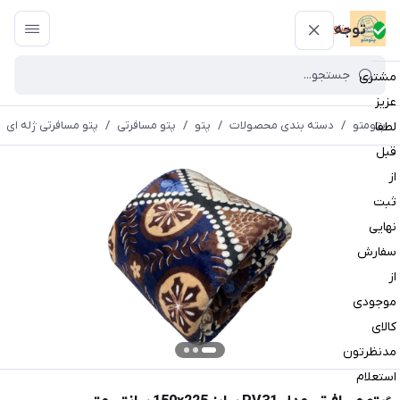
پتومتو
توجه
مشتری
عزیز
پتومتو
/
دسته بندی محصولات
/
پتو
/
پتو مسافرتی
/
پتو مسافرتی ژله ای
لطفا
قبل
از
ثبت
نهایی
سفارش
از
موجودی
کالای
مدنظرتون
استعلام