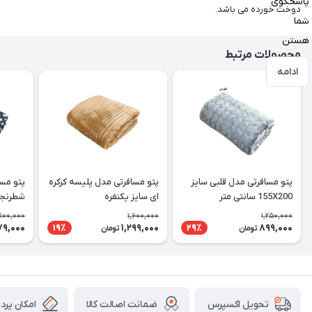
پاسخگوی
دوخت خورده می باشد.
شما
هستن
محصولات مرتبط
ادامه
پتو مسافرتی مدل قلبی سایز
پتو مسافرتی مدل پلیسه کرکره
پتو مسا
155X200 سانتی متر
ای سایز یکنفره
سانتی م
,100,000
1,600,000
1,250,000
79,000
1,299,000
899,000
19٪
29٪
تومان
تومان
ضمانت اصالت کالا
امکان پرد
تحویل اکسپرس