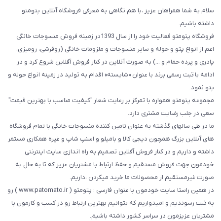
سلام به شما همراهان عزیز ،با هم نگاهی به معرفی فروشگاه آنلاین پتومتو
داشته باشیم.
فروشگاه پتومتو فعالیت خود را از سال 1393در زمینه فروش منسوجات خانگی
اعم از انواع پتو و حوله و سایر منسوجات و ملزومات خانگی (روفرشی، رومیزی،
پادری و پرده حمام و ...) به صورت آنلاین در کنار فروش آفلاین شروع کرد و در
ادامه با ثبت رسمی برند با عنوان «شایسته» اقدام به تولید در زمینه انواع حوله و
پتو نمود.
مجموعه پتومتو همواره با تمرکز بر رعایت شعار "کیفیت مناسب با بهترین قیمت"
سعی در جلب رضایت مشتری دارد.
ما در طی سالهای گذشته به عنوان تامین کننده منسوجات خانگی با تمام فروشگاه
های آنلاین بزرگ همچون دیجی کالا و بامیلو و اسنپ شاپ و غیره همکاری مستمر
داشته و داریم و در کنار فروش آفلاین تصمیم به راه اندازی سایت اینترنتی
خودمون جهت فروش مستقیم و حفظ ارتباط با مشتریان عزیز که تا به حال به
صورت غیرمستقیم از محصولات ما خرید میکردن ،داریم.
در همین راستا سایت خودمون با عنوان فارسی : پتومتو ( www.patomato.ir ) رو
به ثبت رسوندیم و امیدواریم که بتوانیم بهترین ارتباط رو در کسب و کارمون با
مشتریان عزیزمون در سراسر کشور داشته باشیم.