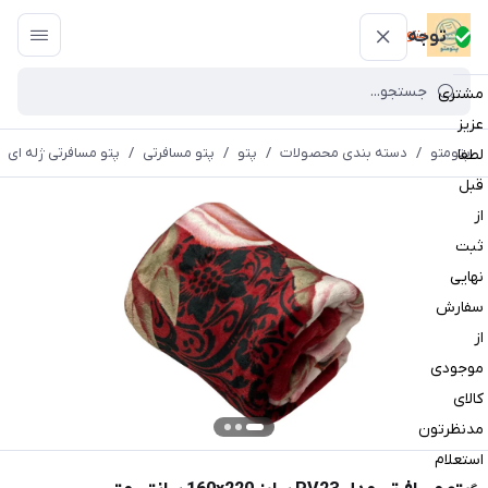
پتومتو
توجه
مشتری
عزیز
پتومتو
/
دسته بندی محصولات
/
پتو
/
پتو مسافرتی
/
پتو مسافرتی ژله ای
لطفا
قبل
از
ثبت
نهایی
سفارش
از
موجودی
کالای
مدنظرتون
استعلام