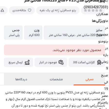
پتو مسافرتی مدل PV23 سایز 160x220 سانتی متر
بگیرین
(09034287359)
پتو مسافرتی ژله ای یک نفره
علاقه‌مندی
همکاران
ویژگی‌ها
ما
در
سایز
وزن
جنس
مجموعه
طول 220 سانتی متر ، عرض 160 سانتی متر
630 گرم
پلی استر
پتومتو
در
محصول مورد نظر موجود نمی‌باشد.
بازه
زمانی
گارانتی اصالت کالا
موجود در انبار
ارسال سریع
9
صبح
معرفی
مشخصات
دیدگاه‌ها
الی
19
پتو مسافرتی ژله ای مدل PV23 پتویی با وزن 630 گرم در ابعاد 160*220 سانتی
عصر
متر مناسب یکنفره بوده و با ضخامت نسبتا نازک مناسب فصول گرم سال (بهار و
بااحترام
تابستان)می باشد. این پتو از جنس پلی استر نخ تهیه شده و دور تا دور آن