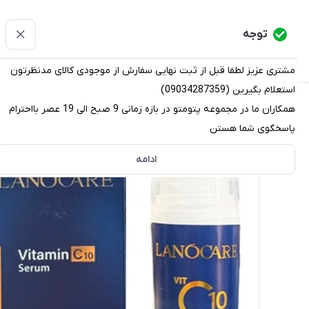
پتومتو
توجه
دسته‌بندی کالاها
خانه
دسته بندی محصولات
قو
مشتری عزیز لطفا قبل از ثبت نهایی سفارش از موجودی کالای مدنظرتون
استعلام بگیرین (09034287359)
پتومتو
/
فهرست محصولات
/
سرم روشن کننده ویتامین C لانوکر حجم 30میل
همکاران ما در مجموعه پتومتو در بازه زمانی 9 صبح الی 19 عصر بااحترام
پاسخگوی شما هستن
ادامه