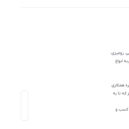
وفرشی، رومیزی،
ه انواع
ره همکاری
که تا به
اط رو در کسب و