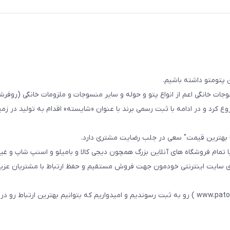
 پتومتو داشته باشیم.
ا از سال 1393در زمینه فروش منسوجات خانگی اعم از انواع پتو و حوله و سایر منسوجات و ملزومات خانگی (ر
ع کرد و در ادامه با ثبت رسمی برند با عنوان «شایسته» اقدام به تولید در زمین
ا بهترین قیمت" سعی در جلب رضایت مشتری دارد.
 تمام فروشگاه های آنلاین بزرگ همچون دیجی کالا و بامیلو و اسنپ شاپ و غی
زی سایت اینترنتی خودمون جهت فروش مستقیم و حفظ ارتباط با مشتریان عزیز 
در همین راستا سایت خودمون با عنوان فارسی : پتومتو ( www.patomato.ir ) رو به ثبت رسوندیم و امیدواریم که بتوانیم بهترین ارتب