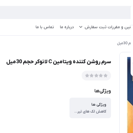
انین و مقررات ثبت سفارش
درباره ما
تماس با ما
سرم روشن کننده ویتامین C لانوکر حجم 30میل
ویژگی‌ها
ویژگی ها
کاهش لک های تیره و یکنواخت سازی رنگ پوست و افزایش شفافیت و درخشندگی ، کمک به کاهش خطوط ریز و چین و چروک و جلوگیری از پیری زودرس ، افزایش تولید کلاژن و بهبود خاصیت ارتجاعی پوست ، محافظت از پوست در برابر رادیکال های آزاد و آسیب های ناشی از اشعه UV ، ایجاد طراوت، شادابی و رفع خستگی و تیرگی پوست ، دارای بافت سبک با جذب سریع مناسب استفاده روزانه ، قابل استفاده برای صورت و گردن ، مناسب انواع پوست به جز پوست های بسیار چرب و مستعد جوش ، حاوی 10% اسکوربیک اسید پایدار شده آنتی اکسیدان قوی، روشن کننده پوست، تحریک کلاژن سازی ، حاوی 2.5% آلفا آربوتین مهار تولید ملانین، کاهش لک های تیره بدون ایجاد حساسیت