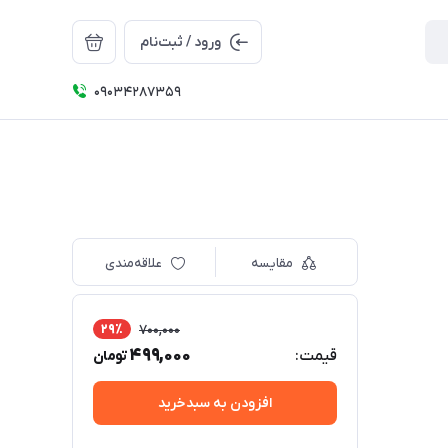
ورود / ثبت‌نام
09034287359
مقایسه
علاقه‌مندی
29٪
700,000
499,000
قیمت:
تومان
افزودن به سبدخرید