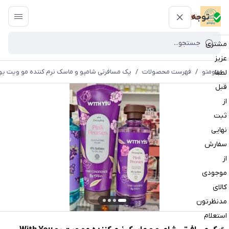
پتومتو
توجه
مشتری
عزیز
پتومتو
/
فهرست محصولات
/
پک مسافرتی شامپو و ماسک نرم کننده مو ویت یو With You مدل ink Peonies
لطفا
قبل
از
ثبت
نهایی
سفارش
از
موجودی
کالای
مدنظرتون
استعلام