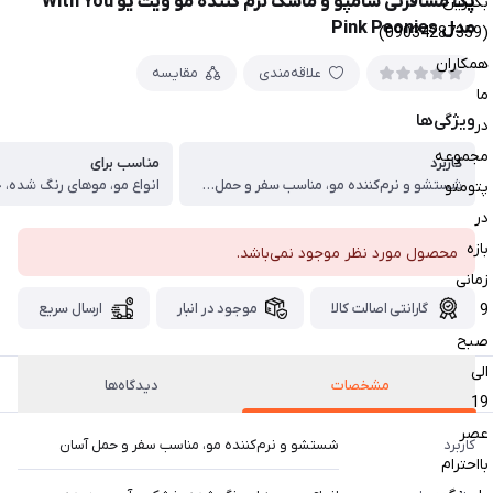
پک مسافرتی شامپو و ماسک نرم کننده مو ویت یو With You
بگیرین
مدل Pink Peonies
(09034287359)
همکاران
علاقه‌مندی
مقایسه
ما
ویژگی‌ها
در
مجموعه
کاربرد
مناسب برای
شستشو و نرم‌کننده مو، مناسب سفر و حمل آسان
پتومتو
در
بازه
محصول مورد نظر موجود نمی‌باشد.
زمانی
گارانتی اصالت کالا
موجود در انبار
ارسال سریع
9
صبح
الی
مشخصات
دیدگاه‌ها
19
عصر
کاربرد
شستشو و نرم‌کننده مو، مناسب سفر و حمل آسان
بااحترام