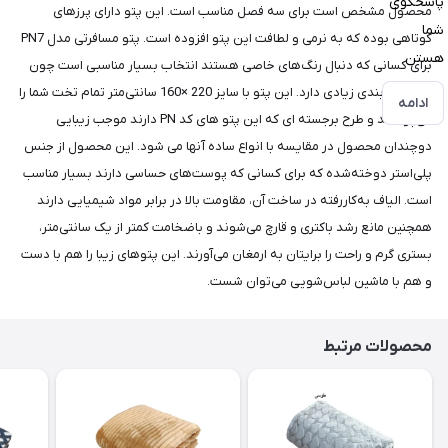
پاسخگوی
محصول مشخص است برای سه فصل مناسب است. این پتو دارای پرزهای
شما
کوتاهی بوده که به نرمی و لطافت این پتو افزوده است. پتو مسافرتی مدل PN7
هستن
برای کسانی که دنبال رنگ‌های خاصی هستند انتخاب بسیار مناسبی است چون
تنوع رنگ‌بندی زیادی دارد. این پتو با سایز 220 ×160 سانتی‌متر تمام تخت شما را
ادامه
می‌پوشاند و طرح برجسته ای که این پتو های کد PN دارند موجب زیبایی
دوچندان محصول در مقایسه با انواع ساده آنها می شود. این محصول از جنس
پلی‌استر دوخته‌شده که برای کسانی که پوست‌های حساسی دارند بسیار مناسب
است. الیاف به‌کاررفته در ساخت آن، مقاومت بالا در برابر مواد شیمیایی دارند
همچنین مانع رشد باکتری و قارچ می‌شوند و باضخامت کمتر از یک‌ سانتی‌متر،
بستری گرم و راحت را برایتان به ‌ارمغان می‌آورند. این پتوهای زیبا را هم با دست
و هم با ماشین لباس‌شویی می‌توان شست.
محصولات مرتبط