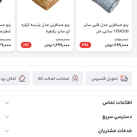
پتو مسافرتی مدل قلبی سایز
پتو مسافرتی مدل پلیسه کرکره
پتو مسا
155X200 سانتی متر
ای سایز یکنفره
سانتی م
,100,000
1,600,000
1,250,000
79,000
1,299,000
899,000
19٪
29٪
تومان
تومان
ضمانت اصالت کالا
امکان پرد
تحویل اکسپرس
اطلاعات تماس
09034287359
دسترسی سریع
info@myshop.com
حساب کاربری
خدمات مشتریان