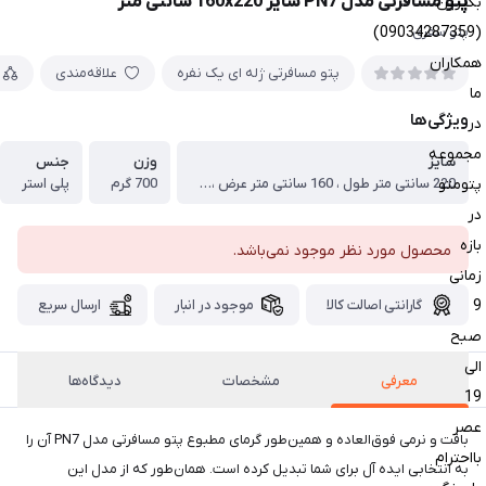
پتو مسافرتی مدل PN7 سایز 160x220 سانتی متر
بگیرین
(09034287359)
پتو سفری
همکاران
پتو مسافرتی ژله ای یک نفره
علاقه‌مندی
ما
ویژگی‌ها
در
مجموعه
سایز
وزن
جنس
پتومتو
220 سانتی متر طول ، 160 سانتی متر عرض ، بزرگترین سایز پتو یکنفره
700 گرم
پلی استر
در
بازه
محصول مورد نظر موجود نمی‌باشد.
زمانی
9
گارانتی اصالت کالا
موجود در انبار
ارسال سریع
صبح
الی
معرفی
مشخصات
دیدگاه‌ها
19
عصر
بافت و نرمی فوق‌العاده و همین‌طور گرمای مطبوع پتو مسافرتی مدل PN7 آن را
بااحترام
به انتخابی ایده آل برای شما تبدیل کرده است. همان‌طور که از مدل این