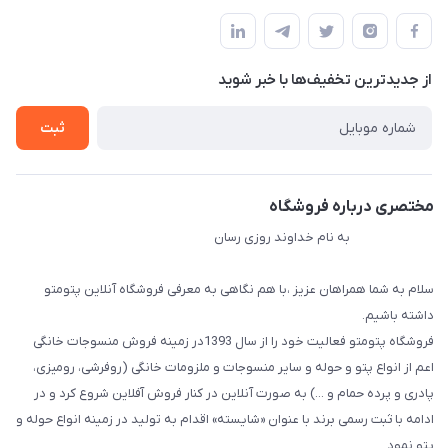
مجله فروشگاه
قوانین و مقررات
لیست محصولات
حریم خصوصی
درباره ما
از جدید‌ترین تخفیف‌ها با‌ خبر شوید
راهنما
تماس با ما
ثبت
مختصری درباره فروشگاه
به نام خداوند روزی رسان
سلام به شما همراهان عزیز ،با هم نگاهی به معرفی فروشگاه آنلاین پتومتو
داشته باشیم.
فروشگاه پتومتو فعالیت خود را از سال 1393در زمینه فروش منسوجات خانگی
اعم از انواع پتو و حوله و سایر منسوجات و ملزومات خانگی (روفرشی، رومیزی،
پادری و پرده حمام و ...) به صورت آنلاین در کنار فروش آفلاین شروع کرد و در
ادامه با ثبت رسمی برند با عنوان «شایسته» اقدام به تولید در زمینه انواع حوله و
پتو نمود.