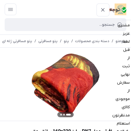
پتومتو
توجه
مشتری
عزیز
پتومتو
/
دسته بندی محصولات
/
پتو
/
پتو مسافرتی
/
پتو مسافرتی ژله ای
لطفا
قبل
از
ثبت
نهایی
سفارش
از
موجودی
کالای
مدنظرتون
استعلام