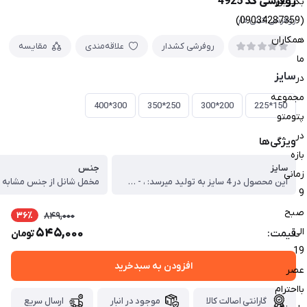
روفرشی کد 4925
بگیرین
(09034287359)
روفرشی کش دار
همکاران
روفرشی کشدار
علاقه‌مندی
مقایسه
ما
سایز
در
مجموعه
300*400
250*350
200*300
150*225
پتومتو
در
ویژگی‌ها
بازه
سایز
جنس
زمانی
این محصول در 4 سایز به تولید میرسد: ، - سایز 150 سانتی متر در 225 سانتی متر (3 متری) ، - سایز 200 سانتی متر در 300 سانتی متر (6 متری) ، - سایز 250 سانتی متر در 350 سانتی متر (9 متری) ، -سایز 300 سانتی متر در 400 سانتی متر (12 متری)
مخمل شانل از جنس مشابه پ
9
صبح
36٪
849,000
الی
545,000
قیمت:
تومان
19
افزودن به سبدخرید
عصر
بااحترام
گارانتی اصالت کالا
موجود در انبار
ارسال سریع