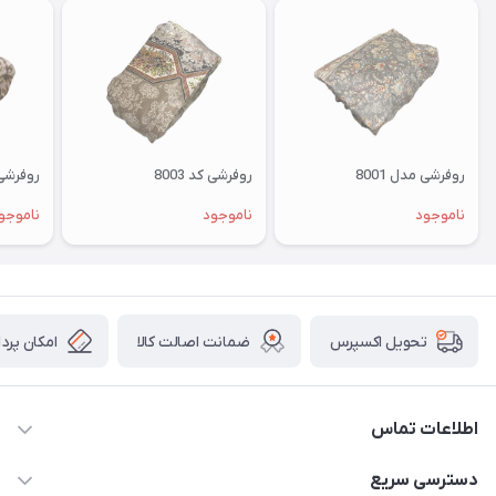
روفرشی مدل 8001
روفرشی کد 8003
روفرشی م
ناموجود
ناموجود
ناموجو
ضمانت اصالت کالا
امکان پرد
تحویل اکسپرس
اطلاعات تماس
09034287359
دسترسی سریع