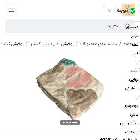
پتومتو
توجه
مشتری
عزیز
پتومتو
/
دسته بندی محصولات
/
روفرشی
/
روفرشی کشدار
/
روفرشی کد 4925
لطفا
قبل
از
ثبت
نهایی
سفارش
از
موجودی
کالای
مدنظرتون
استعلام