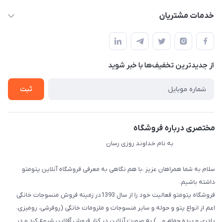
info@myshop.com
حساب کاربری
خدمات مشتریان
مجله فروشگاه
قوانین و مقررات
لیست محصولات
حریم خصوصی
درباره ما
از جدید‌ترین تخفیف‌ها با‌ خبر شوید
راهنما
تماس با ما
ثبت
مختصری درباره فروشگاه
به نام خداوند روزی رسان
سلام به شما همراهان عزیز ،با هم نگاهی به معرفی فروشگاه آنلاین پتومتو
داشته باشیم.
فروشگاه پتومتو فعالیت خود را از سال 1393در زمینه فروش منسوجات خانگی
اعم از انواع پتو و حوله و سایر منسوجات و ملزومات خانگی (روفرشی، رومیزی،
پادری و پرده حمام و ...) به صورت آنلاین در کنار فروش آفلاین شروع کرد و در