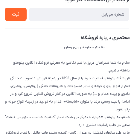
از جدید‌ترین تخفیف‌ها با‌ خبر شوید
راهنما
تماس با ما
ثبت
مختصری درباره فروشگاه
به نام خداوند روزی رسان
سلام به شما همراهان عزیز ،با هم نگاهی به معرفی فروشگاه آنلاین پتومتو
داشته باشیم.
فروشگاه پتومتو فعالیت خود را از سال 1393در زمینه فروش منسوجات خانگی
اعم از انواع پتو و حوله و سایر منسوجات و ملزومات خانگی (روفرشی، رومیزی،
پادری و پرده حمام و ...) به صورت آنلاین در کنار فروش آفلاین شروع کرد و در
ادامه با ثبت رسمی برند با عنوان «شایسته» اقدام به تولید در زمینه انواع حوله و
پتو نمود.
مجموعه پتومتو همواره با تمرکز بر رعایت شعار "کیفیت مناسب با بهترین قیمت"
سعی در جلب رضایت مشتری دارد.
ما در طی سالهای گذشته به عنوان تامین کننده منسوجات خانگی با تمام فروشگاه