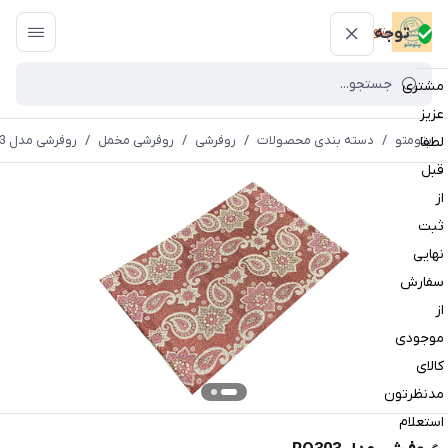
پتومتو
توجه
مشتری
عزیز
پتومتو
/
دسته بندی محصولات
/
روفرشی
/
روفرشی مخمل
/
روفرشی مدل RO303
لطفا
قبل
از
ثبت
نهایی
سفارش
از
موجودی
کالای
مدنظرتون
استعلام