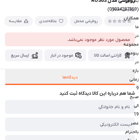
روفرشی مدل RO303
بگیرین
(09034287359)
روفرشی مخمل
همکاران
روفرشی مخمل
علاقه‌مندی
مقایسه
ما
در
محصول مورد نظر موجود نمی‌باشد.
مجموعه
پتومتو
گارانتی اصالت کالا
موجود در انبار
ارسال سریع
در
بازه
دیدگاه‌ها
زمانی
9
شما هم درباره این کالا دیدگاه ثبت کنید
صبح
الی
19
عصر
بااحترام