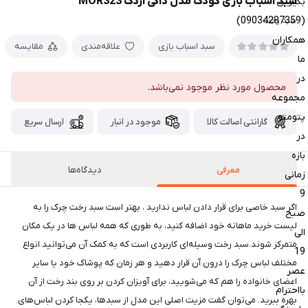
سبد اسباب بازی کودک مدل داکی اردک MOR323
بگیرین
(09034287359)
سبد رخت
همکاران
سبد اسباب بازی
علاقه‌مندی
مقایسه
ما
در
محصول مورد نظر موجود نمی‌باشد.
مجموعه
پتومتو
گارانتی اصالت کالا
موجود در انبار
ارسال سریع
در
بازه
معرفی
دیدگاه‌ها
زمانی
9
اگر سبد خاصی برای قرار دادن لباس ندارید ، بهتر است سبد رخت چرک را به
صبح
لیست خرید ماهانه خود اضافه کنید، به طوری که همه لباس ها در یک مکان
الی
متمرکز شوند.سبد رخت وسیله‌ای کاربردی است که به کمک آن می‌توانید انواع
19
مختلف لباس چرک را درون آن قرار دهید و هر زمان که پوشاک خود یا سایر
عصر
اعضای خانواده را هم که می‌شویید، برای آویزان کردن بر روی بند رخت از آن
بااحترام
بهره ببرید. می‌توان گفت مزیت اصلی این مدل از سبدها، یکجا کردن لباس‌های