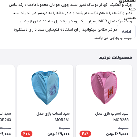
پاسخگوی
چرک و تفکیک آنها از پوشاک تمیز است. چون جوانان معمولا عادت دارند لباس
شما
تمیز و کثیف را با هم ترکیب می‌کنند و مادر خانه را به دردسر می‌اندازند.سبد
هستن
رخت چرک مدل MOR بسیار سبک بوده و به دلیل ساخته شدن از جنس
پلاستیک در هر مکانی میتوانید از ان استفاده کنید.این سبد دارای دستگیره
ادامه
جهت جابجایی می باشد.
محصولات مرتبط
سبد اسباب بازی مدل
سبد اسباب بازی مدل
سبد اس
OR263
MOR261
MOR258
210,000
210,000
210,000
69,000
169,000
169,000
20٪
20٪
تومان
تومان