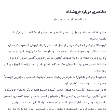
مختصری درباره فروشگاه
به نام خداوند روزی رسان
سلام به شما همراهان عزیز ،با هم نگاهی به معرفی فروشگاه آنلاین پتومتو
داشته باشیم.
فروشگاه پتومتو فعالیت خود را از سال 1393در زمینه فروش منسوجات خانگی
اعم از انواع پتو و حوله و سایر منسوجات و ملزومات خانگی (روفرشی، رومیزی،
پادری و پرده حمام و ...) به صورت آنلاین در کنار فروش آفلاین شروع کرد و در
ادامه با ثبت رسمی برند با عنوان «شایسته» اقدام به تولید در زمینه انواع حوله و
پتو نمود.
مجموعه پتومتو همواره با تمرکز بر رعایت شعار "کیفیت مناسب با بهترین قیمت"
سعی در جلب رضایت مشتری دارد.
ما در طی سالهای گذشته به عنوان تامین کننده منسوجات خانگی با تمام فروشگاه
های آنلاین بزرگ همچون دیجی کالا و بامیلو و اسنپ شاپ و غیره همکاری مستمر
داشته و داریم و در کنار فروش آفلاین تصمیم به راه اندازی سایت اینترنتی
خودمون جهت فروش مستقیم و حفظ ارتباط با مشتریان عزیز که تا به حال به