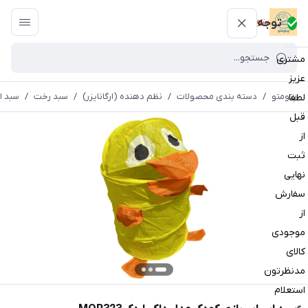
پتومتو
توجه
مشتری
عزیز
پتومتو
/
دسته بندی محصولات
/
نظم دهنده (ارگانایزر)
/
سبد رخت
/
سبد ا
لطفا
قبل
از
ثبت
نهایی
سفارش
از
موجودی
کالای
مدنظرتون
استعلام