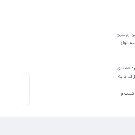
وفرشی، رومیزی،
ه انواع
ره همکاری
که تا به
اط رو در کسب و