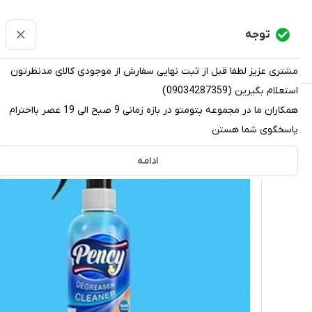
پتومتو
توجه
دسته‌بندی کالاها
خانه
دسته بندی محصولات
قو
مشتری عزیز لطفا قبل از ثبت نهایی سفارش از موجودی کالای مدنظرتون
استعلام بگیرین (09034287359)
پتومتو
/
فهرست محصولات
/
اسپری چربی زدا و پاک کننده پنسی Pency مدل Nano Technology حجم 300 میلی لیتر
همکاران ما در مجموعه پتومتو در بازه زمانی 9 صبح الی 19 عصر بااحترام
پاسخگوی شما هستن
ادامه