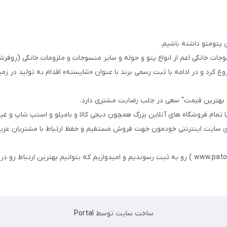
 پتومتو داشته باشیم.
ا از سال 1393در زمینه فروش منسوجات خانگی اعم از انواع پتو و حوله و سایر منسوجات و ملزومات خانگی (ر
ع کرد و در ادامه با ثبت رسمی برند با عنوان «شایسته» اقدام به تولید در زمین
ا بهترین قیمت" سعی در جلب رضایت مشتری دارد.
 تمام فروشگاه های آنلاین بزرگ همچون دیجی کالا و بامیلو و اسنپ شاپ و غی
زی سایت اینترنتی خودمون جهت فروش مستقیم و حفظ ارتباط با مشتریان عزیز 
در همین راستا سایت خودمون با عنوان فارسی : پتومتو ( www.patomato.ir ) رو به ثبت رسوندیم و امیدواریم که بتوانیم بهترین ارتب
ساخت سایت توسط
Portal