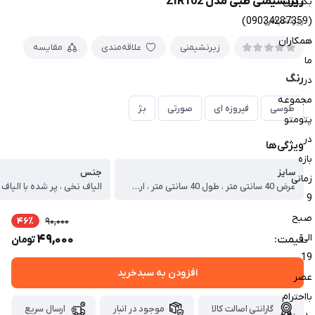
زیرنشیمنی طبی مدل ZIR102
بگیرین
(09034287359)
زیرنشیمنی
همکاران
زیرنشیمنی
علاقه‌مندی
مقایسه
ما
رنگ
در
مجموعه
طوسی
فیروزه ای
صورتی
بژ
پتومتو
در
ویژگی‌ها
بازه
سایز
جنس
زمانی
عرض 40 سانتی متر ، طول 40 سانتی متر ، ارتفاع 8 سانتی متر
الیاف نخی ، پر شده با الیاف
9
صبح
46٪
90,000
الی
49,000
قیمت:
تومان
19
افزودن به سبدخرید
عصر
بااحترام
گارانتی اصالت کالا
موجود در انبار
ارسال سریع