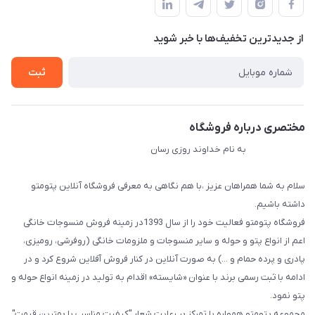
لیست محصولات
حریم خصوصی
درباره ما
از جدید‌ترین تخفیف‌ها با‌ خبر شوید
راهنما
تماس با ما
ثبت
مختصری درباره فروشگاه
به نام خداوند روزی رسان
سلام به شما همراهان عزیز ،با هم نگاهی به معرفی فروشگاه آنلاین پتومتو
داشته باشیم.
فروشگاه پتومتو فعالیت خود را از سال 1393در زمینه فروش منسوجات خانگی
اعم از انواع پتو و حوله و سایر منسوجات و ملزومات خانگی (روفرشی، رومیزی،
پادری و پرده حمام و ...) به صورت آنلاین در کنار فروش آفلاین شروع کرد و در
ادامه با ثبت رسمی برند با عنوان «شایسته» اقدام به تولید در زمینه انواع حوله و
پتو نمود.
مجموعه پتومتو همواره با تمرکز بر رعایت شعار "کیفیت مناسب با بهترین قیمت"