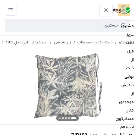
پتومتو
توجه
مشتری
عزیز
پتومتو
/
دسته بندی محصولات
/
زیرنشیمنی
/
زیرنشیمنی طبی مدل ZIR102
لطفا
قبل
از
ثبت
نهایی
سفارش
از
موجودی
کالای
مدنظرتون
استعلام