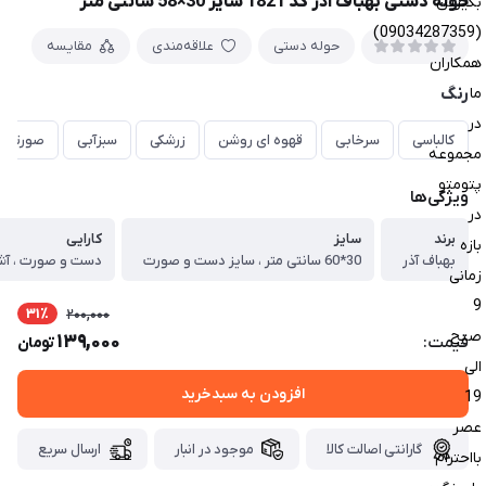
حوله دستی بهباف آذر کد 1821 سایز 30×58 سانتی متر
بگیرین
(09034287359)
حوله دستی
علاقه‌مندی
مقایسه
همکاران
ما
رنگ
در
کالباسی
سرخابی
قهوه ای روشن
زرشکی
سبزآبی
صورتی
مجموعه
پتومتو
ویژگی‌ها
در
برند
سایز
کارایی
بازه
بهباف آذر
30*60 سانتی متر ، سایز دست و صورت
دست و صورت ، آشپز
زمانی
9
31٪
200,000
صبح
139,000
قیمت:
تومان
الی
افزودن به سبدخرید
19
عصر
گارانتی اصالت کالا
موجود در انبار
ارسال سریع
بااحترام