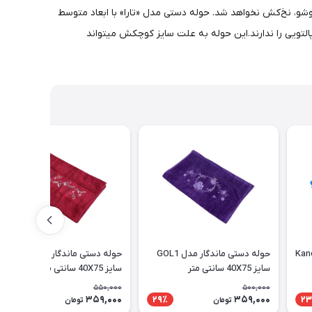
شو، نخ‌کش نخواهد شد. حوله دستی مدل «تارا» با ابعاد متوسط
پالتویی را ندارند.این حوله به علت سایز کوچکش میتواند
گار مدل Kandoo
حوله دستی ماندگار مدل GOL1
حوله دستی ماندگار مدل GOL14
سایز 40X75 سانتی متر
سایز 40X75 سانتی متر
550,000
500,000
359,000
359,000
35٪
29٪
23
تومان
تومان