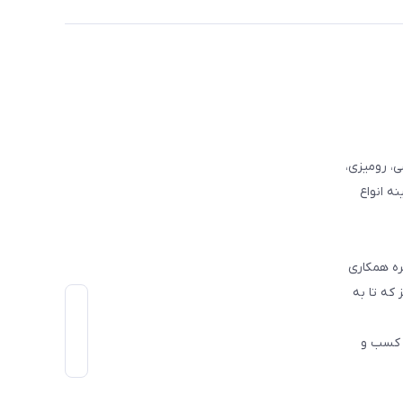
وفرشی، رومیزی،
ه انواع
ره همکاری
که تا به
اط رو در کسب و