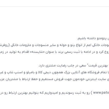
 پتومتو داشته باشیم.
ا از سال 1393در زمینه فروش منسوجات خانگی اعم از انواع پتو و حوله و سایر منسوجات و ملزومات خانگی (ر
ع کرد و در ادامه با ثبت رسمی برند با عنوان «شایسته» اقدام به تولید در زمین
ا بهترین قیمت" سعی در جلب رضایت مشتری دارد.
 تمام فروشگاه های آنلاین بزرگ همچون دیجی کالا و بامیلو و اسنپ شاپ و غی
زی سایت اینترنتی خودمون جهت فروش مستقیم و حفظ ارتباط با مشتریان عزیز 
در همین راستا سایت خودمون با عنوان فارسی : پتومتو ( www.patomato.ir ) رو به ثبت رسوندیم و امیدواریم که بتوانیم بهترین ارتب