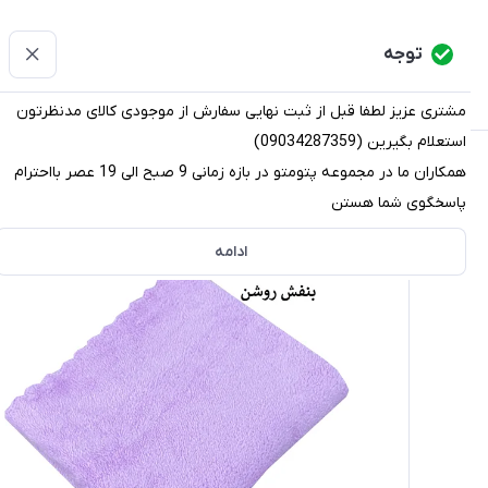
پتومتو
توجه
دسته‌بندی کالاها
خانه
دسته بندی محصولات
قو
مشتری عزیز لطفا قبل از ثبت نهایی سفارش از موجودی کالای مدنظرتون
استعلام بگیرین (09034287359)
پتومتو
/
دسته بندی محصولات
/
حوله
/
حوله دستی
/
حوله دستی 
همکاران ما در مجموعه پتومتو در بازه زمانی 9 صبح الی 19 عصر بااحترام
پاسخگوی شما هستن
ادامه