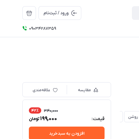
ورود / ثبت‌نام
09034287359
مقایسه
علاقه‌مندی
42٪
340,000
 روشن
آبی روشن
یاسی
گل بهی
199,000
قیمت:
تومان
افزودن به سبدخرید