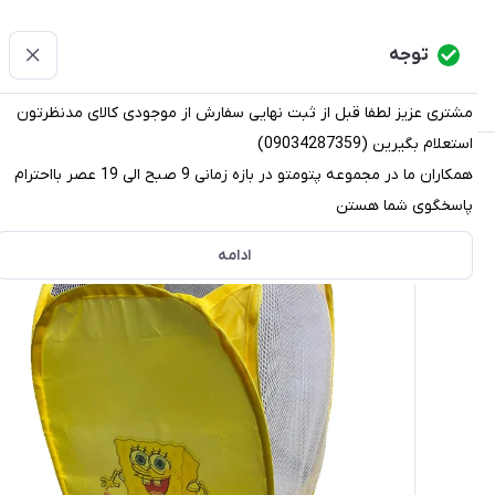
پتومتو
توجه
دسته‌بندی کالاها
خانه
دسته بندی محصولات
قو
مشتری عزیز لطفا قبل از ثبت نهایی سفارش از موجودی کالای مدنظرتون
استعلام بگیرین (09034287359)
پتومتو
/
دسته بندی محصولات
/
نظم دهنده (ارگانایزر)
/
سبد ر
همکاران ما در مجموعه پتومتو در بازه زمانی 9 صبح الی 19 عصر بااحترام
پاسخگوی شما هستن
ادامه