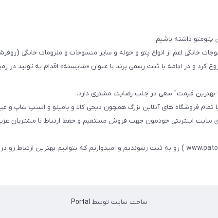
 پتومتو داشته باشیم.
ا از سال 1393در زمینه فروش منسوجات خانگی اعم از انواع پتو و حوله و سایر منسوجات و ملزومات خانگی (ر
ع کرد و در ادامه با ثبت رسمی برند با عنوان «شایسته» اقدام به تولید در زمین
ا بهترین قیمت" سعی در جلب رضایت مشتری دارد.
 تمام فروشگاه های آنلاین بزرگ همچون دیجی کالا و بامیلو و اسنپ شاپ و غی
زی سایت اینترنتی خودمون جهت فروش مستقیم و حفظ ارتباط با مشتریان عزیز 
در همین راستا سایت خودمون با عنوان فارسی : پتومتو ( www.patomato.ir ) رو به ثبت رسوندیم و امیدواریم که بتوانیم بهترین ارتب
ساخت سایت توسط
Portal