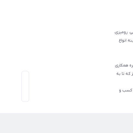
وفرشی، رومیزی،
ه انواع
ره همکاری
که تا به
اط رو در کسب و