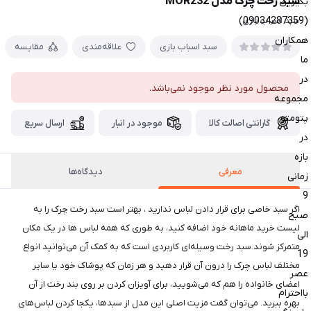
سبد رخت چرک مدل MOR232
بگیرین
(09034287359)
سبد اسباب بازی
همکاران
سبد اسباب بازی
علاقه‌مندی
مقایسه
ما
در
محصول مورد نظر موجود نمی‌باشد.
مجموعه
پتومتو
گارانتی اصالت کالا
موجود در انبار
ارسال سریع
در
بازه
معرفی
دیدگاه‌ها
زمانی
9
اگر سبد خاصی برای قرار دادن لباس ندارید ، بهتر است سبد رخت چرک را به
صبح
لیست خرید ماهانه خود اضافه کنید، به طوری که همه لباس ها در یک مکان
الی
متمرکز شوند.سبد رخت وسیله‌ای کاربردی است که به کمک آن می‌توانید انواع
19
مختلف لباس چرک را درون آن قرار دهید و هر زمان که پوشاک خود یا سایر
عصر
اعضای خانواده را هم که می‌شویید، برای آویزان کردن بر روی بند رخت از آن
بااحترام
بهره ببرید. می‌توان گفت مزیت اصلی این مدل از سبدها، یکجا کردن لباس‌های