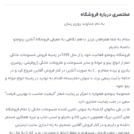
مختصری درباره فروشگاه
به نام خداوند روزی رسان
سلام به شما همراهان عزیز ،با هم نگاهی به معرفی فروشگاه آنلاین پتومتو
داشته باشیم.
فروشگاه پتومتو فعالیت خود را از سال 1393در زمینه فروش منسوجات خانگی
اعم از انواع پتو و حوله و سایر منسوجات و ملزومات خانگی (روفرشی، رومیزی،
پادری و پرده حمام و ...) به صورت آنلاین در کنار فروش آفلاین شروع کرد و در
ادامه با ثبت رسمی برند با عنوان «شایسته» اقدام به تولید در زمینه انواع حوله و
پتو نمود.
مجموعه پتومتو همواره با تمرکز بر رعایت شعار "کیفیت مناسب با بهترین قیمت"
سعی در جلب رضایت مشتری دارد.
ما در طی سالهای گذشته به عنوان تامین کننده منسوجات خانگی با تمام فروشگاه
های آنلاین بزرگ همچون دیجی کالا و بامیلو و اسنپ شاپ و غیره همکاری مستمر
داشته و داریم و در کنار فروش آفلاین تصمیم به راه اندازی سایت اینترنتی
خودمون جهت فروش مستقیم و حفظ ارتباط با مشتریان عزیز که تا به حال به