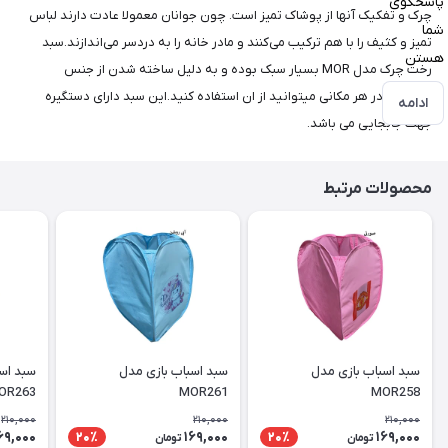
پاسخگوی
چرک و تفکیک آنها از پوشاک تمیز است. چون جوانان معمولا عادت دارند لباس
شما
تمیز و کثیف را با هم ترکیب می‌کنند و مادر خانه را به دردسر می‌اندازند.سبد
هستن
رخت چرک مدل MOR بسیار سبک بوده و به دلیل ساخته شدن از جنس
پلاستیک در هر مکانی میتوانید از ان استفاده کنید.این سبد دارای دستگیره
ادامه
جهت جابجایی می باشد.
محصولات مرتبط
سبد اسباب بازی مدل
سبد اسباب بازی مدل
سبد اس
OR263
MOR261
MOR258
210,000
210,000
210,000
69,000
169,000
169,000
20٪
20٪
تومان
تومان