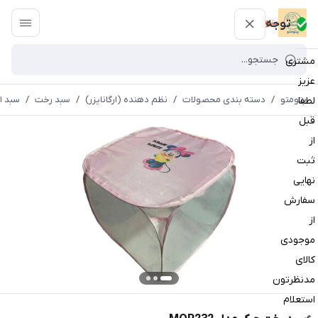
پتومتو
توجه
مشتری
عزیز
پتومتو
/
دسته بندی محصولات
/
نظم دهنده (ارگانایزر)
/
سبد رخت
/
سبد ا
لطفا
قبل
از
ثبت
نهایی
سفارش
از
موجودی
کالای
مدنظرتون
استعلام