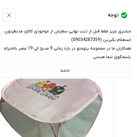
پتومتو
توجه
دسته‌بندی کالاها
خانه
دسته بندی محصولات
قو
مشتری عزیز لطفا قبل از ثبت نهایی سفارش از موجودی کالای مدنظرتون
استعلام بگیرین (09034287359)
پتومتو
/
دسته بندی محصولات
/
نظم دهنده (ارگانایزر)
/
سبد ر
همکاران ما در مجموعه پتومتو در بازه زمانی 9 صبح الی 19 عصر بااحترام
پاسخگوی شما هستن
ادامه