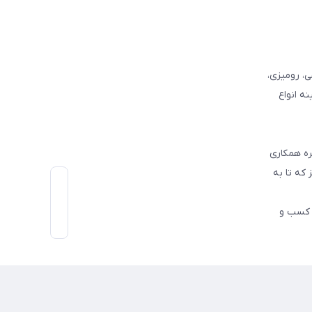
وفرشی، رومیزی،
ه انواع
ره همکاری
که تا به
اط رو در کسب و