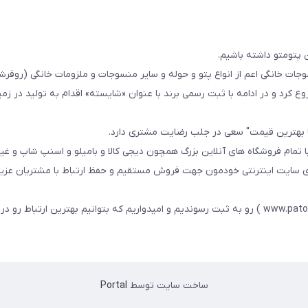
 پتومتو داشته باشیم.
ا از سال 1393در زمینه فروش منسوجات خانگی اعم از انواع پتو و حوله و سایر منسوجات و ملزومات خانگی (ر
ع کرد و در ادامه با ثبت رسمی برند با عنوان «شایسته» اقدام به تولید در زمین
ا بهترین قیمت" سعی در جلب رضایت مشتری دارد.
 تمام فروشگاه های آنلاین بزرگ همچون دیجی کالا و بامیلو و اسنپ شاپ و غی
زی سایت اینترنتی خودمون جهت فروش مستقیم و حفظ ارتباط با مشتریان عزیز 
در همین راستا سایت خودمون با عنوان فارسی : پتومتو ( www.patomato.ir ) رو به ثبت رسوندیم و امیدواریم که بتوانیم بهترین ارتب
ساخت سایت توسط
Portal