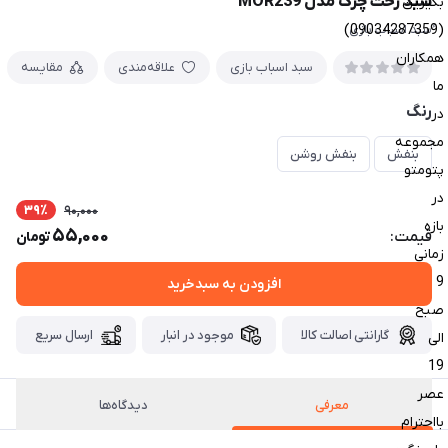
سبد رخت چرک مدل MOR239
بگیرین
(09034287359)
ُسبد اسباب بازی
همکاران
سبد اسباب بازی
علاقه‌مندی
مقایسه
ما
رنگ
در
مجموعه
بنفش
بنفش روشن
پتومتو
در
39٪
90,000
بازه
55,000
قیمت:
تومان
زمانی
9
افزودن به سبدخرید
صبح
گارانتی اصالت کالا
موجود در انبار
ارسال سریع
الی
19
عصر
معرفی
دیدگاه‌ها
بااحترام