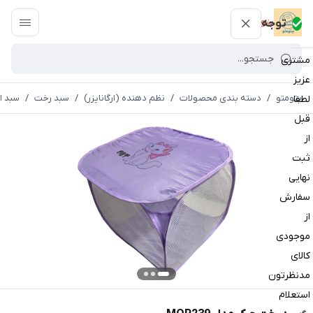
پتومتو
توجه
مشتری
عزیز
پتومتو
/
دسته بندی محصولات
/
نظم دهنده (ارگانایزر)
/
سبد رخت
/
سبد ا
لطفا
قبل
از
ثبت
نهایی
سفارش
از
موجودی
کالای
مدنظرتون
استعلام