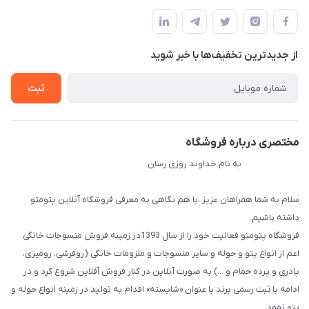
مجله فروشگاه
قوانین و مقررات
لیست محصولات
حریم خصوصی
درباره ما
از جدید‌ترین تخفیف‌ها با‌ خبر شوید
راهنما
تماس با ما
ثبت
مختصری درباره فروشگاه
به نام خداوند روزی رسان
سلام به شما همراهان عزیز ،با هم نگاهی به معرفی فروشگاه آنلاین پتومتو
داشته باشیم.
فروشگاه پتومتو فعالیت خود را از سال 1393در زمینه فروش منسوجات خانگی
اعم از انواع پتو و حوله و سایر منسوجات و ملزومات خانگی (روفرشی، رومیزی،
پادری و پرده حمام و ...) به صورت آنلاین در کنار فروش آفلاین شروع کرد و در
ادامه با ثبت رسمی برند با عنوان «شایسته» اقدام به تولید در زمینه انواع حوله و
پتو نمود.