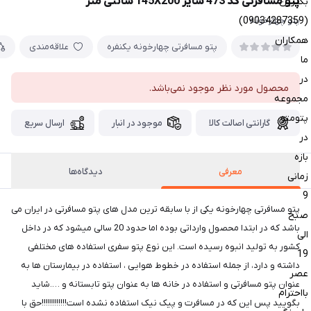
پتو مسافرتی کد 473 سایز 145X200 سانتی متر
بگیرین
(09034287359)
پتو چهارخونه
همکاران
پتو مسافرتی چهارخونه یکنفره
علاقه‌مندی
ما
در
محصول مورد نظر موجود نمی‌باشد.
مجموعه
پتومتو
گارانتی اصالت کالا
موجود در انبار
ارسال سریع
در
بازه
معرفی
دیدگاه‌ها
زمانی
9
پتو مسافرتی چهارخونه یکی از با سابقه ترین مدل های پتو مسافرتی در ایران می
صبح
باشد که در ابتدا محصول وارداتی بوده اما حدود 20 سالی میشود که در داخل
الی
کشور به تولید انبوه رسیده است. این نوع پتو سفری استفاده های مختلفی
19
داشته و دارد، از جمله استفاده در خطوط هوایی ، استفاده در بیمارستان ها به
عصر
عنوان پتو مسافرتی و استفاده در خانه ها به عنوان پتو تابستانه و ….شاید
بااحترام
بگویید پس این که در مسافرت و پیک نیک استفاده نشده است!!!!!!!!!!!!حق با