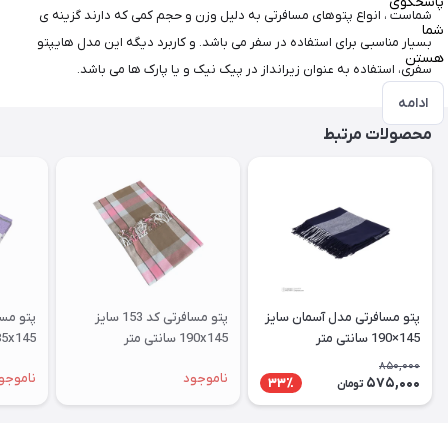
پاسخگوی
شماست ، انواع پتوهای مسافرتی به دلیل وزن و حجم کمی که دارند گزینه ی
شما
بسیار مناسبی برای استفاده در سفر می باشد. و کاربرد دیگه این مدل هایپتو
هستن
سفری، استفاده به عنوان زیرانداز در پیک نیک و یا پارک ها می باشد.
ادامه
محصولات مرتبط
پتو مسافرتی مدل آسمان سایز
پتو مسافرتی کد 153 سایز
145×190 سانتی متر
190x145 سانتی متر
185x145 سانتی متر
850,000
ناموجود
ناموجو
575,000
33٪
تومان