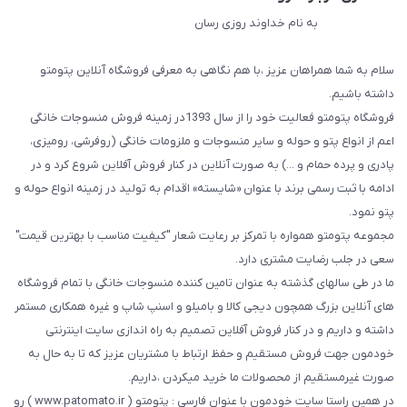
به نام خداوند روزی رسان
سلام به شما همراهان عزیز ،با هم نگاهی به معرفی فروشگاه آنلاین پتومتو
داشته باشیم.
فروشگاه پتومتو فعالیت خود را از سال 1393در زمینه فروش منسوجات خانگی
اعم از انواع پتو و حوله و سایر منسوجات و ملزومات خانگی (روفرشی، رومیزی،
پادری و پرده حمام و ...) به صورت آنلاین در کنار فروش آفلاین شروع کرد و در
ادامه با ثبت رسمی برند با عنوان «شایسته» اقدام به تولید در زمینه انواع حوله و
پتو نمود.
مجموعه پتومتو همواره با تمرکز بر رعایت شعار "کیفیت مناسب با بهترین قیمت"
سعی در جلب رضایت مشتری دارد.
ما در طی سالهای گذشته به عنوان تامین کننده منسوجات خانگی با تمام فروشگاه
های آنلاین بزرگ همچون دیجی کالا و بامیلو و اسنپ شاپ و غیره همکاری مستمر
داشته و داریم و در کنار فروش آفلاین تصمیم به راه اندازی سایت اینترنتی
خودمون جهت فروش مستقیم و حفظ ارتباط با مشتریان عزیز که تا به حال به
صورت غیرمستقیم از محصولات ما خرید میکردن ،داریم.
در همین راستا سایت خودمون با عنوان فارسی : پتومتو ( www.patomato.ir ) رو