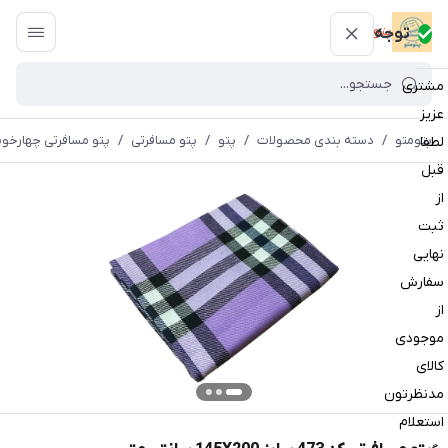
پتومتو
توجه
مشتری
عزیز
پتومتو
/
دسته بندی محصولات
/
پتو
/
پتو مسافرتی
/
پتو مسافرتی چهارخون
لطفا
قبل
از
ثبت
نهایی
سفارش
از
موجودی
کالای
مدنظرتون
استعلام