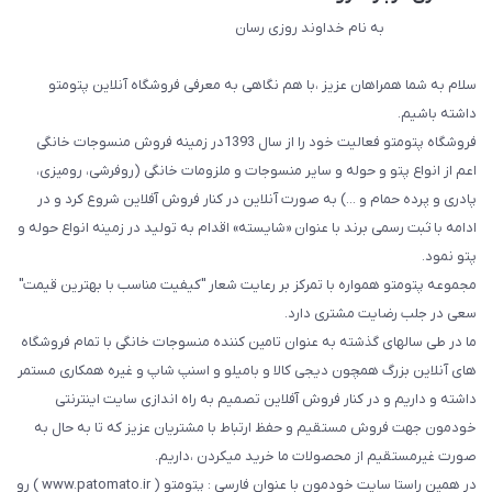
به نام خداوند روزی رسان
سلام به شما همراهان عزیز ،با هم نگاهی به معرفی فروشگاه آنلاین پتومتو
داشته باشیم.
فروشگاه پتومتو فعالیت خود را از سال 1393در زمینه فروش منسوجات خانگی
اعم از انواع پتو و حوله و سایر منسوجات و ملزومات خانگی (روفرشی، رومیزی،
پادری و پرده حمام و ...) به صورت آنلاین در کنار فروش آفلاین شروع کرد و در
ادامه با ثبت رسمی برند با عنوان «شایسته» اقدام به تولید در زمینه انواع حوله و
پتو نمود.
مجموعه پتومتو همواره با تمرکز بر رعایت شعار "کیفیت مناسب با بهترین قیمت"
سعی در جلب رضایت مشتری دارد.
ما در طی سالهای گذشته به عنوان تامین کننده منسوجات خانگی با تمام فروشگاه
های آنلاین بزرگ همچون دیجی کالا و بامیلو و اسنپ شاپ و غیره همکاری مستمر
داشته و داریم و در کنار فروش آفلاین تصمیم به راه اندازی سایت اینترنتی
خودمون جهت فروش مستقیم و حفظ ارتباط با مشتریان عزیز که تا به حال به
صورت غیرمستقیم از محصولات ما خرید میکردن ،داریم.
در همین راستا سایت خودمون با عنوان فارسی : پتومتو ( www.patomato.ir ) رو