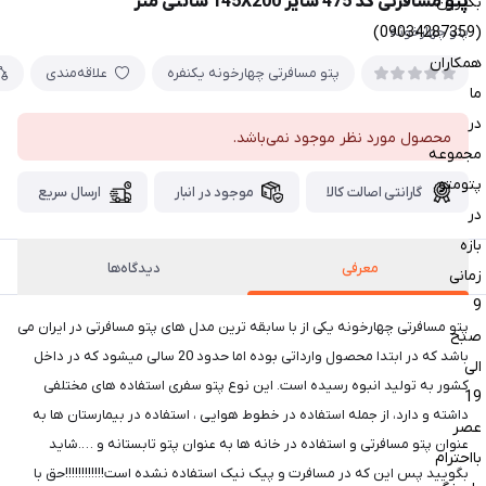
پتو مسافرتی کد 475 سایز 145X200 سانتی متر
بگیرین
(09034287359)
پتو چهارخونه
همکاران
پتو مسافرتی چهارخونه یکنفره
علاقه‌مندی
ما
در
محصول مورد نظر موجود نمی‌باشد.
مجموعه
پتومتو
گارانتی اصالت کالا
موجود در انبار
ارسال سریع
در
بازه
معرفی
دیدگاه‌ها
زمانی
9
پتو مسافرتی چهارخونه یکی از با سابقه ترین مدل های پتو مسافرتی در ایران می
صبح
باشد که در ابتدا محصول وارداتی بوده اما حدود 20 سالی میشود که در داخل
الی
کشور به تولید انبوه رسیده است. این نوع پتو سفری استفاده های مختلفی
19
داشته و دارد، از جمله استفاده در خطوط هوایی ، استفاده در بیمارستان ها به
عصر
عنوان پتو مسافرتی و استفاده در خانه ها به عنوان پتو تابستانه و ….شاید
بااحترام
بگویید پس این که در مسافرت و پیک نیک استفاده نشده است!!!!!!!!!!!!حق با