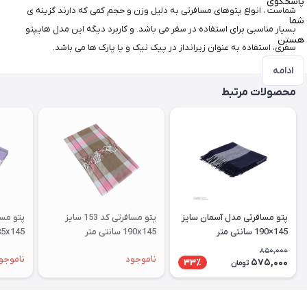
پاسخگوی
شماست ، انواع پتوهای مسافرتی به دلیل وزن و حجم کمی که دارند گزینه ی
شما
بسیار مناسبی برای استفاده در سفر می باشد. و کاربرد دیگه این مدل هایپتو
هستن
سفری، استفاده به عنوان زیرانداز در پیک نیک و یا پارک ها می باشد.
ادامه
محصولات مرتبط
پتو مسافرتی مدل آسمان سایز
پتو مسافرتی کد 153 سایز
145×190 سانتی متر
190x145 سانتی متر
185x145 سانتی متر
850,000
ناموجود
ناموجو
575,000
33٪
تومان