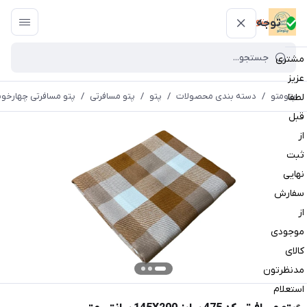
پتومتو
توجه
مشتری
عزیز
پتومتو
/
دسته بندی محصولات
/
پتو
/
پتو مسافرتی
/
پتو مسافرتی چهارخون
لطفا
قبل
از
ثبت
نهایی
سفارش
از
موجودی
کالای
مدنظرتون
استعلام