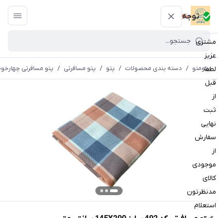
پتومتو
توجه
مشتری
عزیز
پتومتو
/
دسته بندی محصولات
/
پتو
/
پتو مسافرتی
/
پتو مسافرتی چهارخون
لطفا
قبل
از
ثبت
نهایی
سفارش
از
موجودی
کالای
مدنظرتون
استعلام