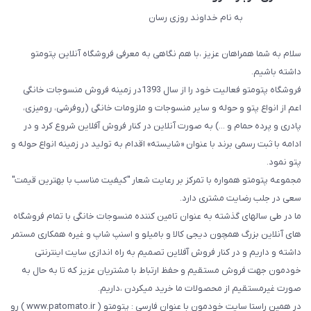
به نام خداوند روزی رسان
سلام به شما همراهان عزیز ،با هم نگاهی به معرفی فروشگاه آنلاین پتومتو
داشته باشیم.
فروشگاه پتومتو فعالیت خود را از سال 1393در زمینه فروش منسوجات خانگی
اعم از انواع پتو و حوله و سایر منسوجات و ملزومات خانگی (روفرشی، رومیزی،
پادری و پرده حمام و ...) به صورت آنلاین در کنار فروش آفلاین شروع کرد و در
ادامه با ثبت رسمی برند با عنوان «شایسته» اقدام به تولید در زمینه انواع حوله و
پتو نمود.
مجموعه پتومتو همواره با تمرکز بر رعایت شعار "کیفیت مناسب با بهترین قیمت"
سعی در جلب رضایت مشتری دارد.
ما در طی سالهای گذشته به عنوان تامین کننده منسوجات خانگی با تمام فروشگاه
های آنلاین بزرگ همچون دیجی کالا و بامیلو و اسنپ شاپ و غیره همکاری مستمر
داشته و داریم و در کنار فروش آفلاین تصمیم به راه اندازی سایت اینترنتی
خودمون جهت فروش مستقیم و حفظ ارتباط با مشتریان عزیز که تا به حال به
صورت غیرمستقیم از محصولات ما خرید میکردن ،داریم.
در همین راستا سایت خودمون با عنوان فارسی : پتومتو ( www.patomato.ir ) رو