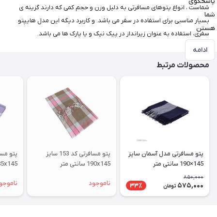
پاسخگوی
شماست ، انواع پتوهای مسافرتی به دلیل وزن و حجم کمی که دارند گزینه ی
شما
بسیار مناسبی برای استفاده در سفر می باشد. و کاربرد دیگه این مدل هایپتو
هستن
سفری، استفاده به عنوان زیرانداز در پیک نیک و یا پارک ها می باشد.
ادامه
محصولات مرتبط
پتو مسافرتی مدل آسمان سایز
پتو مسافرتی کد 153 سایز
145×190 سانتی متر
190x145 سانتی متر
185x145 سانتی متر
850,000
ناموجود
ناموجو
575,000
33٪
تومان