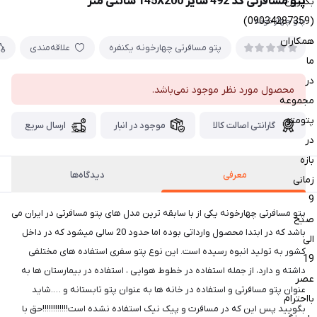
پتو مسافرتی کد 492 سایز 145X200 سانتی متر
بگیرین
(09034287359)
پتو چهارخونه
همکاران
پتو مسافرتی چهارخونه یکنفره
علاقه‌مندی
ما
در
محصول مورد نظر موجود نمی‌باشد.
مجموعه
پتومتو
گارانتی اصالت کالا
موجود در انبار
ارسال سریع
در
بازه
معرفی
دیدگاه‌ها
زمانی
9
پتو مسافرتی چهارخونه یکی از با سابقه ترین مدل های پتو مسافرتی در ایران می
صبح
باشد که در ابتدا محصول وارداتی بوده اما حدود 20 سالی میشود که در داخل
الی
کشور به تولید انبوه رسیده است. این نوع پتو سفری استفاده های مختلفی
19
داشته و دارد، از جمله استفاده در خطوط هوایی ، استفاده در بیمارستان ها به
عصر
عنوان پتو مسافرتی و استفاده در خانه ها به عنوان پتو تابستانه و ….شاید
بااحترام
بگویید پس این که در مسافرت و پیک نیک استفاده نشده است!!!!!!!!!!!!حق با