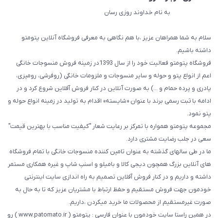
به نام خداوند روزی رسان
سلام به شما همراهان عزیز ،با هم نگاهی به معرفی فروشگاه آنلاین پتومتو
داشته باشیم.
فروشگاه پتومتو فعالیت خود را از سال 1393در زمینه فروش منسوجات خانگی
اعم از انواع پتو و حوله و سایر منسوجات و ملزومات خانگی (روفرشی، رومیزی،
پادری و پرده حمام و ...) به صورت آنلاین در کنار فروش آفلاین شروع کرد و در
ادامه با ثبت رسمی برند با عنوان «شایسته» اقدام به تولید در زمینه انواع حوله و
پتو نمود.
مجموعه پتومتو همواره با تمرکز بر رعایت شعار "کیفیت مناسب با بهترین قیمت"
سعی در جلب رضایت مشتری دارد.
ما در طی سالهای گذشته به عنوان تامین کننده منسوجات خانگی با تمام فروشگاه
های آنلاین بزرگ همچون دیجی کالا و بامیلو و اسنپ شاپ و غیره همکاری مستمر
داشته و داریم و در کنار فروش آفلاین تصمیم به راه اندازی سایت اینترنتی
خودمون جهت فروش مستقیم و حفظ ارتباط با مشتریان عزیز که تا به حال به
صورت غیرمستقیم از محصولات ما خرید میکردن ،داریم.
در همین راستا سایت خودمون با عنوان فارسی : پتومتو ( www.patomato.ir ) رو