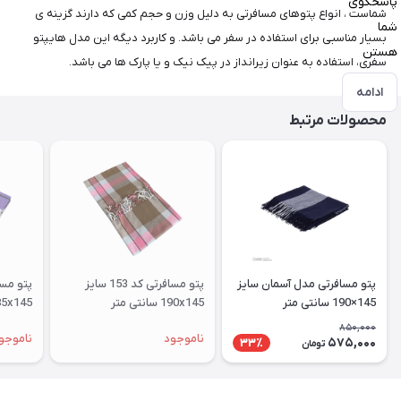
پاسخگوی
شماست ، انواع پتوهای مسافرتی به دلیل وزن و حجم کمی که دارند گزینه ی
شما
بسیار مناسبی برای استفاده در سفر می باشد. و کاربرد دیگه این مدل هایپتو
هستن
سفری، استفاده به عنوان زیرانداز در پیک نیک و یا پارک ها می باشد.
ادامه
محصولات مرتبط
پتو مسافرتی مدل آسمان سایز
پتو مسافرتی کد 153 سایز
145×190 سانتی متر
190x145 سانتی متر
185x145 سانتی متر
850,000
ناموجود
ناموجو
575,000
33٪
تومان