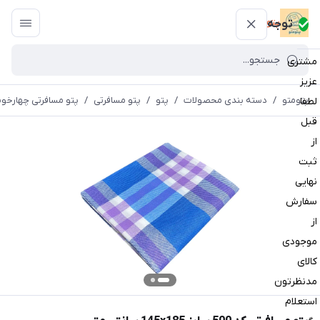
پتومتو
توجه
مشتری
عزیز
پتومتو
/
دسته بندی محصولات
/
پتو
/
پتو مسافرتی
/
پتو مسافرتی چهارخون
لطفا
قبل
از
ثبت
نهایی
سفارش
از
موجودی
کالای
مدنظرتون
استعلام