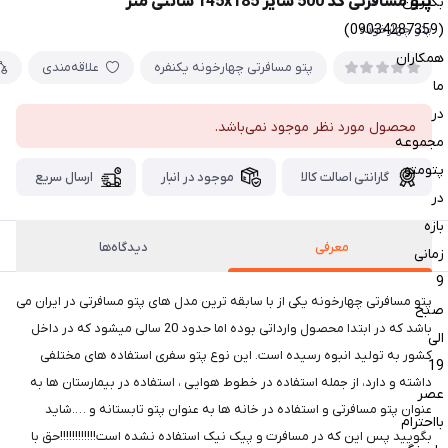
پتو مسافرتی کد 500 سایز 145x185 سانتی متر
بگیرین
(09034287359)
پتو چهارخونه
همکاران
پتو مسافرتی چهارخونه یکنفره
علاقه‌مندی
ما
در
محصول مورد نظر موجود نمی‌باشد.
مجموعه
پتومتو
گارانتی اصالت کالا
موجود در انبار
ارسال سریع
در
بازه
معرفی
دیدگاه‌ها
زمانی
9
پتو مسافرتی چهارخونه یکی از با سابقه ترین مدل های پتو مسافرتی در ایران می
صبح
باشد که در ابتدا محصول وارداتی بوده اما حدود 20 سالی میشود که در داخل
الی
کشور به تولید انبوه رسیده است. این نوع پتو سفری استفاده های مختلفی
19
داشته و دارد، از جمله استفاده در خطوط هوایی ، استفاده در بیمارستان ها به
عصر
عنوان پتو مسافرتی و استفاده در خانه ها به عنوان پتو تابستانه و ….شاید
بااحترام
بگویید پس این که در مسافرت و پیک نیک استفاده نشده است!!!!!!!!!!!!حق با