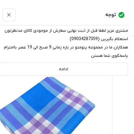
پتومتو
توجه
دسته‌بندی کالاها
خانه
دسته بندی محصولات
قو
مشتری عزیز لطفا قبل از ثبت نهایی سفارش از موجودی کالای مدنظرتون
استعلام بگیرین (09034287359)
پتومتو
/
دسته بندی محصولات
/
پتو
/
پتو مسافرتی
/
پتو مسا
همکاران ما در مجموعه پتومتو در بازه زمانی 9 صبح الی 19 عصر بااحترام
پاسخگوی شما هستن
ادامه