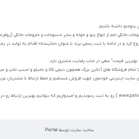
 پتومتو داشته باشیم.
ا از سال 1393در زمینه فروش منسوجات خانگی اعم از انواع پتو و حوله و سایر منسوجات و ملزومات خانگی (ر
ع کرد و در ادامه با ثبت رسمی برند با عنوان «شایسته» اقدام به تولید در زمین
ا بهترین قیمت" سعی در جلب رضایت مشتری دارد.
 تمام فروشگاه های آنلاین بزرگ همچون دیجی کالا و بامیلو و اسنپ شاپ و غی
زی سایت اینترنتی خودمون جهت فروش مستقیم و حفظ ارتباط با مشتریان عزیز 
در همین راستا سایت خودمون با عنوان فارسی : پتومتو ( www.patomato.ir ) رو به ثبت رسوندیم و امیدواریم که بتوانیم بهترین ارتب
ساخت سایت توسط
Portal