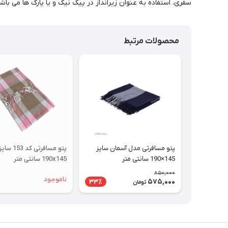
سفری، استفاده به عنوان زیرانداز در پیک نیک و یا پارک ها می باشد
محصولات مرتبط
پتو مسافرتی مدل آسمان سایز
پتو مسافرتی کد 153 سای
145×190 سانتی متر
190x145 سانتی متر
850,000
ناموجود
575,000
33٪
تومان