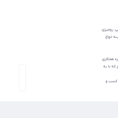
وفرشی، رومیزی،
ه انواع
ره همکاری
که تا به
اط رو در کسب و