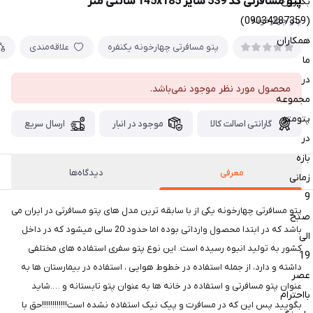
پتو مسافرتی کد 539 سایز 145x185 سانتی متر
بگیرین
(09034287359)
پتو چهارخونه
همکاران
پتو مسافرتی چهارخونه یکنفره
علاقه‌مندی
ما
در
محصول مورد نظر موجود نمی‌باشد.
مجموعه
پتومتو
گارانتی اصالت کالا
موجود در انبار
ارسال سریع
در
بازه
معرفی
دیدگاه‌ها
زمانی
9
پتو مسافرتی چهارخونه یکی از با سابقه ترین مدل های پتو مسافرتی در ایران می
صبح
باشد که در ابتدا محصول وارداتی بوده اما حدود 20 سالی میشود که در داخل
الی
کشور به تولید انبوه رسیده است. این نوع پتو سفری استفاده های مختلفی
19
داشته و دارد، از جمله استفاده در خطوط هوایی ، استفاده در بیمارستان ها به
عصر
عنوان پتو مسافرتی و استفاده در خانه ها به عنوان پتو تابستانه و ….شاید
بااحترام
بگویید پس این که در مسافرت و پیک نیک استفاده نشده است!!!!!!!!!!!!حق با