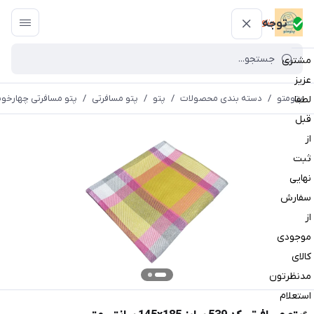
پتومتو
توجه
مشتری
عزیز
پتومتو
/
دسته بندی محصولات
/
پتو
/
پتو مسافرتی
/
پتو مسافرتی چهارخون
لطفا
قبل
از
ثبت
نهایی
سفارش
از
موجودی
کالای
مدنظرتون
استعلام