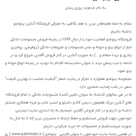
به نام خداوند روزی رسان
سلام به شما همراهان عزیز ،با هم نگاهی به معرفی فروشگاه آنلاین پتومتو
داشته باشیم.
فروشگاه پتومتو فعالیت خود را از سال 1393در زمینه فروش منسوجات خانگی
اعم از انواع پتو و حوله و سایر منسوجات و ملزومات خانگی (روفرشی، رومیزی،
پادری و پرده حمام و ...) به صورت آنلاین در کنار فروش آفلاین شروع کرد و در
ادامه با ثبت رسمی برند با عنوان «شایسته» اقدام به تولید در زمینه انواع حوله و
پتو نمود.
مجموعه پتومتو همواره با تمرکز بر رعایت شعار "کیفیت مناسب با بهترین قیمت"
سعی در جلب رضایت مشتری دارد.
ما در طی سالهای گذشته به عنوان تامین کننده منسوجات خانگی با تمام فروشگاه
های آنلاین بزرگ همچون دیجی کالا و بامیلو و اسنپ شاپ و غیره همکاری مستمر
داشته و داریم و در کنار فروش آفلاین تصمیم به راه اندازی سایت اینترنتی
خودمون جهت فروش مستقیم و حفظ ارتباط با مشتریان عزیز که تا به حال به
صورت غیرمستقیم از محصولات ما خرید میکردن ،داریم.
در همین راستا سایت خودمون با عنوان فارسی : پتومتو ( www.patomato.ir ) رو