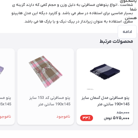
پاسخگوی
شماست ، انواع پتوهای مسافرتی به دلیل وزن و حجم کمی که دارند گزینه ی
شما
بسیار مناسبی برای استفاده در سفر می باشد. و کاربرد دیگه این مدل هایپتو
هستن
سفری، استفاده به عنوان زیرانداز در پیک نیک و یا پارک ها می باشد.
ادامه
محصولات مرتبط
پتو مسافرتی مدل آسمان سایز
پتو مسافرتی کد 153 سایز
145×190 سانتی متر
190x145 سانتی متر
185x145 سانتی متر
850,000
ناموجود
ناموجو
575,000
33٪
تومان