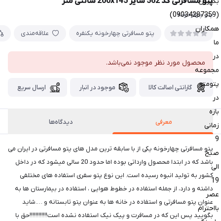
پتو مسافرتی کد 562 سایز 200x145 سانتی متر
بگیرین
(09034287359)
پتو چهارخونه
همکاران
پتو مسافرتی چهارخونه یکنفره
علاقه‌مندی
ما
در
محصول مورد نظر موجود نمی‌باشد.
مجموعه
پتومتو
گارانتی اصالت کالا
موجود در انبار
ارسال سریع
در
بازه
معرفی
دیدگاه‌ها
زمانی
9
پتو مسافرتی چهارخونه یکی از با سابقه ترین مدل های پتو مسافرتی در ایران می
صبح
باشد که در ابتدا محصول وارداتی بوده اما حدود 20 سالی میشود که در داخل
الی
کشور به تولید انبوه رسیده است. این نوع پتو سفری استفاده های مختلفی
19
داشته و دارد، از جمله استفاده در خطوط هوایی ، استفاده در بیمارستان ها به
عصر
عنوان پتو مسافرتی و استفاده در خانه ها به عنوان پتو تابستانه و ….شاید
بااحترام
بگویید پس این که در مسافرت و پیک نیک استفاده نشده است!!!!!!!!!!!!حق با