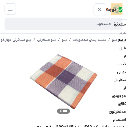
پتومتو
توجه
مشتری
عزیز
پتومتو
/
دسته بندی محصولات
/
پتو
/
پتو مسافرتی
/
پتو مسافرتی چهارخون
لطفا
قبل
از
ثبت
نهایی
سفارش
از
موجودی
کالای
مدنظرتون
استعلام