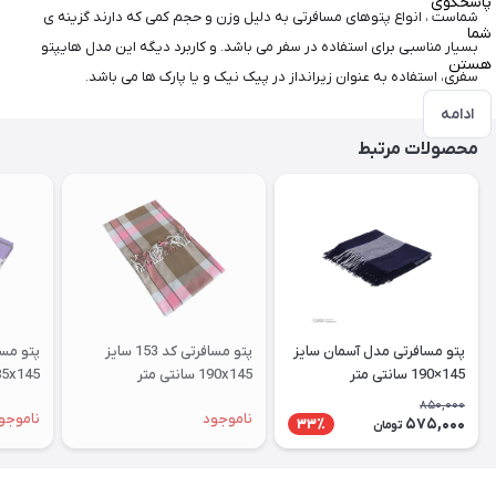
پاسخگوی
شماست ، انواع پتوهای مسافرتی به دلیل وزن و حجم کمی که دارند گزینه ی
شما
بسیار مناسبی برای استفاده در سفر می باشد. و کاربرد دیگه این مدل هایپتو
هستن
سفری، استفاده به عنوان زیرانداز در پیک نیک و یا پارک ها می باشد.
ادامه
محصولات مرتبط
پتو مسافرتی مدل آسمان سایز
پتو مسافرتی کد 153 سایز
145×190 سانتی متر
190x145 سانتی متر
185x145 سانتی متر
850,000
ناموجود
ناموجو
575,000
33٪
تومان