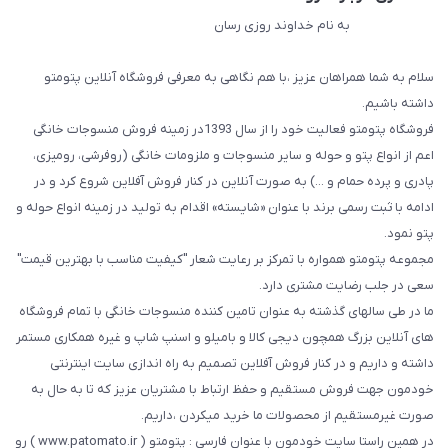
به نام خداوند روزی رسان
سلام به شما همراهان عزیز ،با هم نگاهی به معرفی فروشگاه آنلاین پتومتو
داشته باشیم.
فروشگاه پتومتو فعالیت خود را از سال 1393در زمینه فروش منسوجات خانگی
اعم از انواع پتو و حوله و سایر منسوجات و ملزومات خانگی (روفرشی، رومیزی،
پادری و پرده حمام و ...) به صورت آنلاین در کنار فروش آفلاین شروع کرد و در
ادامه با ثبت رسمی برند با عنوان «شایسته» اقدام به تولید در زمینه انواع حوله و
پتو نمود.
مجموعه پتومتو همواره با تمرکز بر رعایت شعار "کیفیت مناسب با بهترین قیمت"
سعی در جلب رضایت مشتری دارد.
ما در طی سالهای گذشته به عنوان تامین کننده منسوجات خانگی با تمام فروشگاه
های آنلاین بزرگ همچون دیجی کالا و بامیلو و اسنپ شاپ و غیره همکاری مستمر
داشته و داریم و در کنار فروش آفلاین تصمیم به راه اندازی سایت اینترنتی
خودمون جهت فروش مستقیم و حفظ ارتباط با مشتریان عزیز که تا به حال به
صورت غیرمستقیم از محصولات ما خرید میکردن ،داریم.
در همین راستا سایت خودمون با عنوان فارسی : پتومتو ( www.patomato.ir ) رو