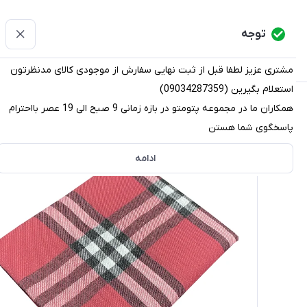
پتومتو
توجه
دسته‌بندی کالاها
خانه
دسته بندی محصولات
قو
مشتری عزیز لطفا قبل از ثبت نهایی سفارش از موجودی کالای مدنظرتون
استعلام بگیرین (09034287359)
پتومتو
/
دسته بندی محصولات
/
پتو
/
پتو مسافرتی
/
پتو مسا
همکاران ما در مجموعه پتومتو در بازه زمانی 9 صبح الی 19 عصر بااحترام
پاسخگوی شما هستن
ادامه