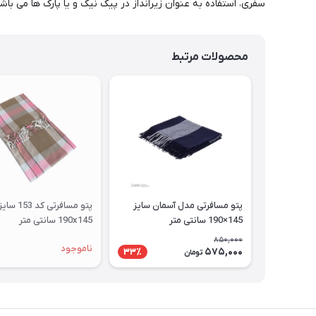
سفری، استفاده به عنوان زیرانداز در پیک نیک و یا پارک ها می باشد
محصولات مرتبط
پتو مسافرتی مدل آسمان سایز
پتو مسافرتی کد 153 سای
145×190 سانتی متر
190x145 سانتی متر
850,000
ناموجود
575,000
33٪
تومان