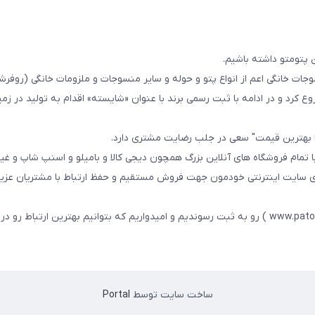
 پتومتو داشته باشیم.
ا از سال 1393در زمینه فروش منسوجات خانگی اعم از انواع پتو و حوله و سایر منسوجات و ملزومات خانگی (ر
ع کرد و در ادامه با ثبت رسمی برند با عنوان «شایسته» اقدام به تولید در زمین
ا بهترین قیمت" سعی در جلب رضایت مشتری دارد.
 تمام فروشگاه های آنلاین بزرگ همچون دیجی کالا و بامیلو و اسنپ شاپ و غی
زی سایت اینترنتی خودمون جهت فروش مستقیم و حفظ ارتباط با مشتریان عزیز 
در همین راستا سایت خودمون با عنوان فارسی : پتومتو ( www.patomato.ir ) رو به ثبت رسوندیم و امیدواریم که بتوانیم بهترین ارتب
ساخت سایت توسط
Portal