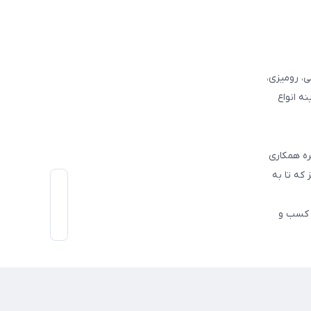
وفرشی، رومیزی،
ه انواع
ره همکاری
که تا به
اط رو در کسب و