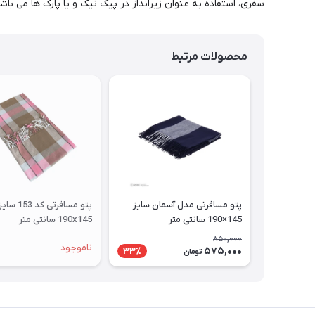
سفری، استفاده به عنوان زیرانداز در پیک نیک و یا پارک ها می باشد
محصولات مرتبط
پتو مسافرتی مدل آسمان سایز
پتو مسافرتی کد 153 سای
145×190 سانتی متر
190x145 سانتی متر
850,000
ناموجود
575,000
33٪
تومان