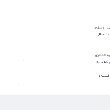
وفرشی، رومیزی،
ه انواع
ره همکاری
که تا به
اط رو در کسب و