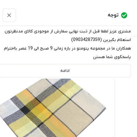
پتومتو
توجه
دسته‌بندی کالاها
خانه
دسته بندی محصولات
قو
مشتری عزیز لطفا قبل از ثبت نهایی سفارش از موجودی کالای مدنظرتون
استعلام بگیرین (09034287359)
پتومتو
/
دسته بندی محصولات
/
پتو
/
پتو مسافرتی
/
پتو مسا
همکاران ما در مجموعه پتومتو در بازه زمانی 9 صبح الی 19 عصر بااحترام
پاسخگوی شما هستن
ادامه