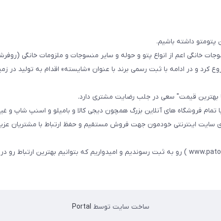
 پتومتو داشته باشیم.
ا از سال 1393در زمینه فروش منسوجات خانگی اعم از انواع پتو و حوله و سایر منسوجات و ملزومات خانگی (ر
ع کرد و در ادامه با ثبت رسمی برند با عنوان «شایسته» اقدام به تولید در زمین
ا بهترین قیمت" سعی در جلب رضایت مشتری دارد.
 تمام فروشگاه های آنلاین بزرگ همچون دیجی کالا و بامیلو و اسنپ شاپ و غی
زی سایت اینترنتی خودمون جهت فروش مستقیم و حفظ ارتباط با مشتریان عزیز 
در همین راستا سایت خودمون با عنوان فارسی : پتومتو ( www.patomato.ir ) رو به ثبت رسوندیم و امیدواریم که بتوانیم بهترین ارتب
ساخت سایت توسط
Portal