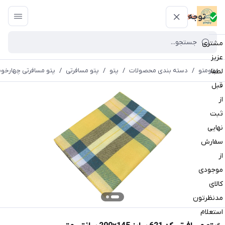
پتومتو
توجه
مشتری
عزیز
پتومتو
/
دسته بندی محصولات
/
پتو
/
پتو مسافرتی
/
پتو مسافرتی چهارخون
لطفا
قبل
از
ثبت
نهایی
سفارش
از
موجودی
کالای
مدنظرتون
استعلام