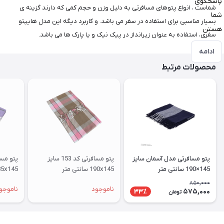
پاسخگوی
شماست ، انواع پتوهای مسافرتی به دلیل وزن و حجم کمی که دارند گزینه ی
شما
بسیار مناسبی برای استفاده در سفر می باشد. و کاربرد دیگه این مدل هایپتو
هستن
سفری، استفاده به عنوان زیرانداز در پیک نیک و یا پارک ها می باشد.
ادامه
محصولات مرتبط
پتو مسافرتی مدل آسمان سایز
پتو مسافرتی کد 153 سایز
145×190 سانتی متر
190x145 سانتی متر
185x145 سانتی متر
850,000
ناموجود
ناموجو
575,000
33٪
تومان