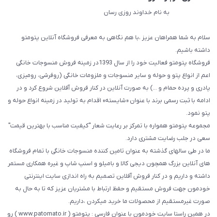
به نام خداوند روزی رسان
سلام به شما همراهان عزیز ،با هم نگاهی به معرفی فروشگاه آنلاین پتومتو
داشته باشیم.
فروشگاه پتومتو فعالیت خود را از سال 1393در زمینه فروش منسوجات خانگی
اعم از انواع پتو و حوله و سایر منسوجات و ملزومات خانگی (روفرشی، رومیزی،
پادری و پرده حمام و ...) به صورت آنلاین در کنار فروش آفلاین شروع کرد و در
ادامه با ثبت رسمی برند با عنوان «شایسته» اقدام به تولید در زمینه انواع حوله و
پتو نمود.
مجموعه پتومتو همواره با تمرکز بر رعایت شعار "کیفیت مناسب با بهترین قیمت"
سعی در جلب رضایت مشتری دارد.
ما در طی سالهای گذشته به عنوان تامین کننده منسوجات خانگی با تمام فروشگاه
های آنلاین بزرگ همچون دیجی کالا و بامیلو و اسنپ شاپ و غیره همکاری مستمر
داشته و داریم و در کنار فروش آفلاین تصمیم به راه اندازی سایت اینترنتی
خودمون جهت فروش مستقیم و حفظ ارتباط با مشتریان عزیز که تا به حال به
صورت غیرمستقیم از محصولات ما خرید میکردن ،داریم.
در همین راستا سایت خودمون با عنوان فارسی : پتومتو ( www.patomato.ir ) رو