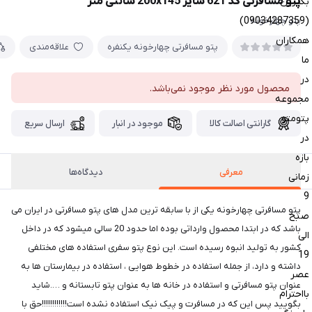
پتو مسافرتی کد 621 سایز 200x145 سانتی متر
بگیرین
(09034287359)
پتو چهارخونه
همکاران
پتو مسافرتی چهارخونه یکنفره
علاقه‌مندی
ما
در
محصول مورد نظر موجود نمی‌باشد.
مجموعه
پتومتو
گارانتی اصالت کالا
موجود در انبار
ارسال سریع
در
بازه
معرفی
دیدگاه‌ها
زمانی
9
پتو مسافرتی چهارخونه یکی از با سابقه ترین مدل های پتو مسافرتی در ایران می
صبح
باشد که در ابتدا محصول وارداتی بوده اما حدود 20 سالی میشود که در داخل
الی
کشور به تولید انبوه رسیده است. این نوع پتو سفری استفاده های مختلفی
19
داشته و دارد، از جمله استفاده در خطوط هوایی ، استفاده در بیمارستان ها به
عصر
عنوان پتو مسافرتی و استفاده در خانه ها به عنوان پتو تابستانه و ….شاید
بااحترام
بگویید پس این که در مسافرت و پیک نیک استفاده نشده است!!!!!!!!!!!!حق با