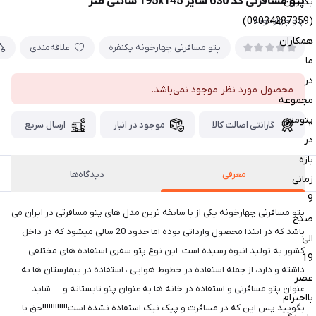
پتو مسافرتی کد 630 سایز 195x145 سانتی متر
بگیرین
(09034287359)
پتو چهارخونه
همکاران
پتو مسافرتی چهارخونه یکنفره
علاقه‌مندی
ما
در
محصول مورد نظر موجود نمی‌باشد.
مجموعه
پتومتو
گارانتی اصالت کالا
موجود در انبار
ارسال سریع
در
بازه
معرفی
دیدگاه‌ها
زمانی
9
پتو مسافرتی چهارخونه یکی از با سابقه ترین مدل های پتو مسافرتی در ایران می
صبح
باشد که در ابتدا محصول وارداتی بوده اما حدود 20 سالی میشود که در داخل
الی
کشور به تولید انبوه رسیده است. این نوع پتو سفری استفاده های مختلفی
19
داشته و دارد، از جمله استفاده در خطوط هوایی ، استفاده در بیمارستان ها به
عصر
عنوان پتو مسافرتی و استفاده در خانه ها به عنوان پتو تابستانه و ….شاید
بااحترام
بگویید پس این که در مسافرت و پیک نیک استفاده نشده است!!!!!!!!!!!!حق با