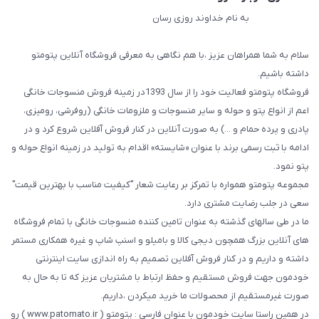
به نام خداوند روزی رسان
سلام به شما همراهان عزیز ،با هم نگاهی به معرفی فروشگاه آنلاین پتومتو
داشته باشیم.
فروشگاه پتومتو فعالیت خود را از سال 1393در زمینه فروش منسوجات خانگی
اعم از انواع پتو و حوله و سایر منسوجات و ملزومات خانگی (روفرشی، رومیزی،
پادری و پرده حمام و ...) به صورت آنلاین در کنار فروش آفلاین شروع کرد و در
ادامه با ثبت رسمی برند با عنوان «شایسته» اقدام به تولید در زمینه انواع حوله و
پتو نمود.
مجموعه پتومتو همواره با تمرکز بر رعایت شعار "کیفیت مناسب با بهترین قیمت"
سعی در جلب رضایت مشتری دارد.
ما در طی سالهای گذشته به عنوان تامین کننده منسوجات خانگی با تمام فروشگاه
های آنلاین بزرگ همچون دیجی کالا و بامیلو و اسنپ شاپ و غیره همکاری مستمر
داشته و داریم و در کنار فروش آفلاین تصمیم به راه اندازی سایت اینترنتی
خودمون جهت فروش مستقیم و حفظ ارتباط با مشتریان عزیز که تا به حال به
صورت غیرمستقیم از محصولات ما خرید میکردن ،داریم.
در همین راستا سایت خودمون با عنوان فارسی : پتومتو ( www.patomato.ir ) رو