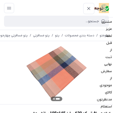
پتومتو
توجه
مشتری
عزیز
پتومتو
/
دسته بندی محصولات
/
پتو
/
پتو مسافرتی
/
پتو مسافرتی چهارخون
لطفا
قبل
از
ثبت
نهایی
سفارش
از
موجودی
کالای
مدنظرتون
استعلام