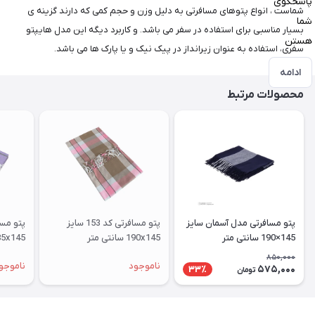
پاسخگوی
شماست ، انواع پتوهای مسافرتی به دلیل وزن و حجم کمی که دارند گزینه ی
شما
بسیار مناسبی برای استفاده در سفر می باشد. و کاربرد دیگه این مدل هایپتو
هستن
سفری، استفاده به عنوان زیرانداز در پیک نیک و یا پارک ها می باشد.
ادامه
محصولات مرتبط
پتو مسافرتی مدل آسمان سایز
پتو مسافرتی کد 153 سایز
145×190 سانتی متر
190x145 سانتی متر
185x145 سانتی متر
850,000
ناموجود
ناموجو
575,000
33٪
تومان