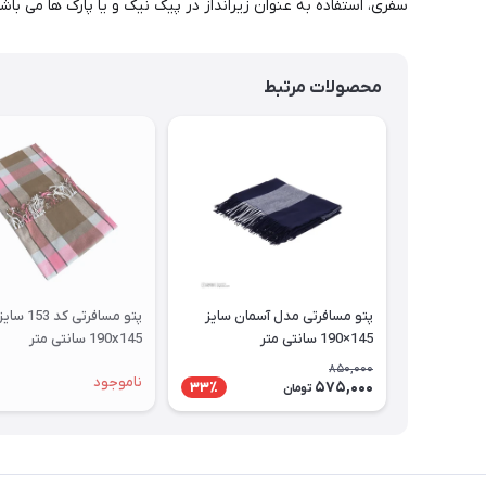
سفری، استفاده به عنوان زیرانداز در پیک نیک و یا پارک ها می باشد
محصولات مرتبط
پتو مسافرتی مدل آسمان سایز
پتو مسافرتی کد 153 سای
145×190 سانتی متر
190x145 سانتی متر
850,000
ناموجود
575,000
33٪
تومان