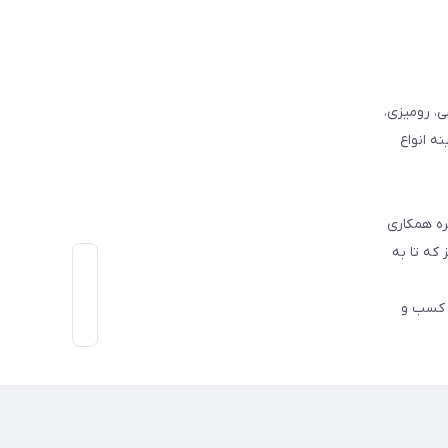
وفرشی، رومیزی،
ه انواع
ره همکاری
که تا به
اط رو در کسب و