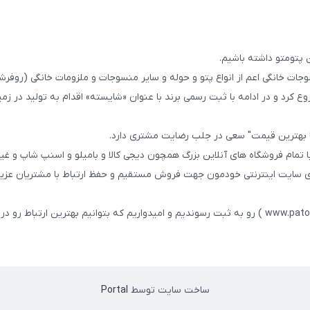
 پتومتو داشته باشیم.
ا از سال 1393در زمینه فروش منسوجات خانگی اعم از انواع پتو و حوله و سایر منسوجات و ملزومات خانگی (ر
ع کرد و در ادامه با ثبت رسمی برند با عنوان «شایسته» اقدام به تولید در زمین
ا بهترین قیمت" سعی در جلب رضایت مشتری دارد.
 تمام فروشگاه های آنلاین بزرگ همچون دیجی کالا و بامیلو و اسنپ شاپ و غی
زی سایت اینترنتی خودمون جهت فروش مستقیم و حفظ ارتباط با مشتریان عزیز 
در همین راستا سایت خودمون با عنوان فارسی : پتومتو ( www.patomato.ir ) رو به ثبت رسوندیم و امیدواریم که بتوانیم بهترین ارتب
ساخت سایت توسط
Portal