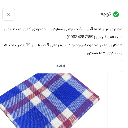
پتومتو
توجه
دسته‌بندی کالاها
خانه
دسته بندی محصولات
قو
مشتری عزیز لطفا قبل از ثبت نهایی سفارش از موجودی کالای مدنظرتون
استعلام بگیرین (09034287359)
پتومتو
/
دسته بندی محصولات
/
پتو
/
پتو مسافرتی
/
پتو مسا
همکاران ما در مجموعه پتومتو در بازه زمانی 9 صبح الی 19 عصر بااحترام
پاسخگوی شما هستن
ادامه