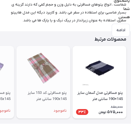
پاسخگوی
شماست ، انواع پتوهای مسافرتی به دلیل وزن و حجم کمی که دارند گزینه ی
شما
بسیار مناسبی برای استفاده در سفر می باشد. و کاربرد دیگه این مدل هایپتو
هستن
سفری، استفاده به عنوان زیرانداز در پیک نیک و یا پارک ها می باشد.
ادامه
محصولات مرتبط
پتو مسافرتی مدل آسمان سایز
پتو مسافرتی کد 153 سایز
145×190 سانتی متر
190x145 سانتی متر
185x145 سانتی متر
850,000
ناموجود
ناموجو
575,000
33٪
تومان