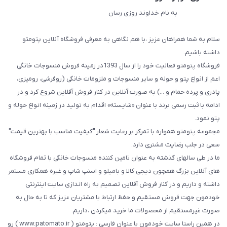
به نام خداوند روزی رسان
سلام به شما همراهان عزیز ،با هم نگاهی به معرفی فروشگاه آنلاین پتومتو
داشته باشیم.
فروشگاه پتومتو فعالیت خود را از سال 1393در زمینه فروش منسوجات خانگی
اعم از انواع پتو و حوله و سایر منسوجات و ملزومات خانگی (روفرشی، رومیزی،
پادری و پرده حمام و ...) به صورت آنلاین در کنار فروش آفلاین شروع کرد و در
ادامه با ثبت رسمی برند با عنوان «شایسته» اقدام به تولید در زمینه انواع حوله و
پتو نمود.
مجموعه پتومتو همواره با تمرکز بر رعایت شعار "کیفیت مناسب با بهترین قیمت"
سعی در جلب رضایت مشتری دارد.
ما در طی سالهای گذشته به عنوان تامین کننده منسوجات خانگی با تمام فروشگاه
های آنلاین بزرگ همچون دیجی کالا و بامیلو و اسنپ شاپ و غیره همکاری مستمر
داشته و داریم و در کنار فروش آفلاین تصمیم به راه اندازی سایت اینترنتی
خودمون جهت فروش مستقیم و حفظ ارتباط با مشتریان عزیز که تا به حال به
صورت غیرمستقیم از محصولات ما خرید میکردن ،داریم.
در همین راستا سایت خودمون با عنوان فارسی : پتومتو ( www.patomato.ir ) رو