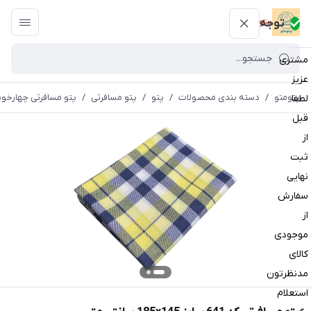
پتومتو
توجه
مشتری
عزیز
پتومتو
/
دسته بندی محصولات
/
پتو
/
پتو مسافرتی
/
پتو مسافرتی چهارخون
لطفا
قبل
از
ثبت
نهایی
سفارش
از
موجودی
کالای
مدنظرتون
استعلام