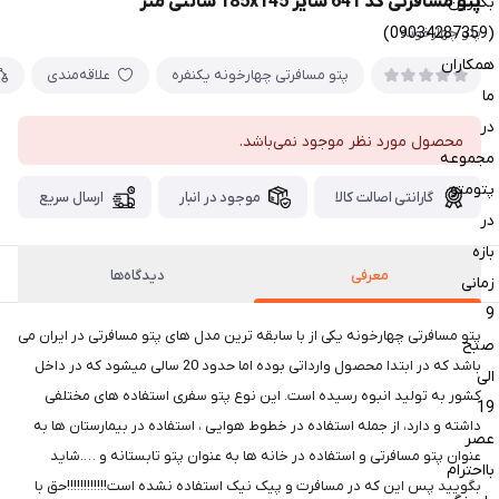
پتو مسافرتی کد 641 سایز 185x145 سانتی متر
بگیرین
(09034287359)
پتو چهارخونه
همکاران
پتو مسافرتی چهارخونه یکنفره
علاقه‌مندی
ما
در
محصول مورد نظر موجود نمی‌باشد.
مجموعه
پتومتو
گارانتی اصالت کالا
موجود در انبار
ارسال سریع
در
بازه
معرفی
دیدگاه‌ها
زمانی
9
پتو مسافرتی چهارخونه یکی از با سابقه ترین مدل های پتو مسافرتی در ایران می
صبح
باشد که در ابتدا محصول وارداتی بوده اما حدود 20 سالی میشود که در داخل
الی
کشور به تولید انبوه رسیده است. این نوع پتو سفری استفاده های مختلفی
19
داشته و دارد، از جمله استفاده در خطوط هوایی ، استفاده در بیمارستان ها به
عصر
عنوان پتو مسافرتی و استفاده در خانه ها به عنوان پتو تابستانه و ….شاید
بااحترام
بگویید پس این که در مسافرت و پیک نیک استفاده نشده است!!!!!!!!!!!!حق با