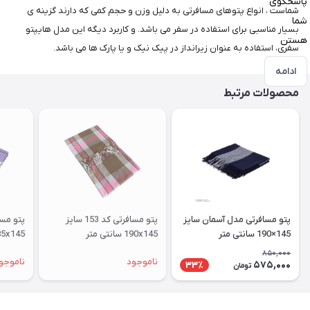
پاسخگوی
شماست ، انواع پتوهای مسافرتی به دلیل وزن و حجم کمی که دارند گزینه ی
شما
بسیار مناسبی برای استفاده در سفر می باشد. و کاربرد دیگه این مدل هایپتو
هستن
سفری، استفاده به عنوان زیرانداز در پیک نیک و یا پارک ها می باشد.
ادامه
محصولات مرتبط
پتو مسافرتی مدل آسمان سایز
پتو مسافرتی کد 153 سایز
145×190 سانتی متر
190x145 سانتی متر
185x145 سانتی متر
850,000
ناموجود
ناموجو
575,000
33٪
تومان