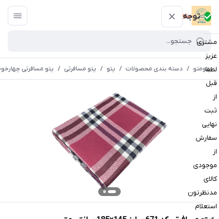
پتومتو
توجه
مشتری
عزیز
پتومتو
/
دسته بندی محصولات
/
پتو
/
پتو مسافرتی
/
پتو مسافرتی چهارخون
لطفا
قبل
از
ثبت
نهایی
سفارش
از
موجودی
کالای
مدنظرتون
استعلام