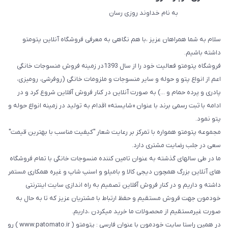
به نام خداوند روزی رسان
سلام به شما همراهان عزیز ،با هم نگاهی به معرفی فروشگاه آنلاین پتومتو
داشته باشیم.
فروشگاه پتومتو فعالیت خود را از سال 1393در زمینه فروش منسوجات خانگی
اعم از انواع پتو و حوله و سایر منسوجات و ملزومات خانگی (روفرشی، رومیزی،
پادری و پرده حمام و ...) به صورت آنلاین در کنار فروش آفلاین شروع کرد و در
ادامه با ثبت رسمی برند با عنوان «شایسته» اقدام به تولید در زمینه انواع حوله و
پتو نمود.
مجموعه پتومتو همواره با تمرکز بر رعایت شعار "کیفیت مناسب با بهترین قیمت"
سعی در جلب رضایت مشتری دارد.
ما در طی سالهای گذشته به عنوان تامین کننده منسوجات خانگی با تمام فروشگاه
های آنلاین بزرگ همچون دیجی کالا و بامیلو و اسنپ شاپ و غیره همکاری مستمر
داشته و داریم و در کنار فروش آفلاین تصمیم به راه اندازی سایت اینترنتی
خودمون جهت فروش مستقیم و حفظ ارتباط با مشتریان عزیز که تا به حال به
صورت غیرمستقیم از محصولات ما خرید میکردن ،داریم.
در همین راستا سایت خودمون با عنوان فارسی : پتومتو ( www.patomato.ir ) رو