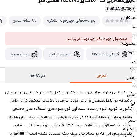
پتو مسافرتی کد 671 سایز 185x145 سانتی متر
بگیرین
(09034287359)
پتو چهارخونه
همکاران
پتو مسافرتی چهارخونه یکنفره
علاقه‌مندی
ما
در
محصول مورد نظر موجود نمی‌باشد.
مجموعه
پتومتو
گارانتی اصالت کالا
موجود در انبار
ارسال سریع
در
بازه
معرفی
دیدگاه‌ها
زمانی
9
پتو مسافرتی چهارخونه یکی از با سابقه ترین مدل های پتو مسافرتی در ایران می
صبح
باشد که در ابتدا محصول وارداتی بوده اما حدود 20 سالی میشود که در داخل
الی
کشور به تولید انبوه رسیده است. این نوع پتو سفری استفاده های مختلفی
19
داشته و دارد، از جمله استفاده در خطوط هوایی ، استفاده در بیمارستان ها به
عصر
عنوان پتو مسافرتی و استفاده در خانه ها به عنوان پتو تابستانه و ….شاید
بااحترام
بگویید پس این که در مسافرت و پیک نیک استفاده نشده است!!!!!!!!!!!!حق با