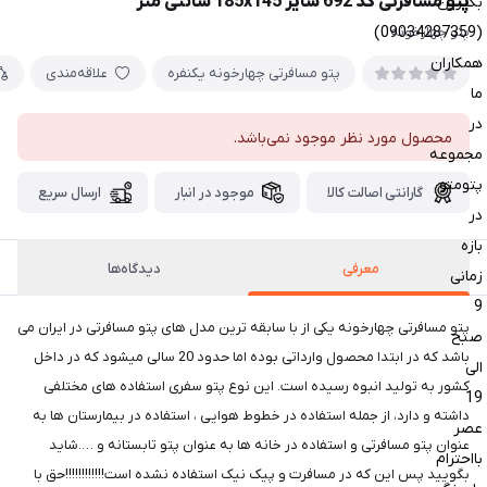
پتو مسافرتی کد 692 سایز 185x145 سانتی متر
بگیرین
(09034287359)
پتو چهارخونه
همکاران
پتو مسافرتی چهارخونه یکنفره
علاقه‌مندی
ما
در
محصول مورد نظر موجود نمی‌باشد.
مجموعه
پتومتو
گارانتی اصالت کالا
موجود در انبار
ارسال سریع
در
بازه
معرفی
دیدگاه‌ها
زمانی
9
پتو مسافرتی چهارخونه یکی از با سابقه ترین مدل های پتو مسافرتی در ایران می
صبح
باشد که در ابتدا محصول وارداتی بوده اما حدود 20 سالی میشود که در داخل
الی
کشور به تولید انبوه رسیده است. این نوع پتو سفری استفاده های مختلفی
19
داشته و دارد، از جمله استفاده در خطوط هوایی ، استفاده در بیمارستان ها به
عصر
عنوان پتو مسافرتی و استفاده در خانه ها به عنوان پتو تابستانه و ….شاید
بااحترام
بگویید پس این که در مسافرت و پیک نیک استفاده نشده است!!!!!!!!!!!!حق با