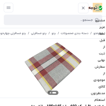
پتومتو
توجه
مشتری
عزیز
پتومتو
/
دسته بندی محصولات
/
پتو
/
پتو مسافرتی
/
پتو مسافرتی چهارخون
لطفا
قبل
از
ثبت
نهایی
سفارش
از
موجودی
کالای
مدنظرتون
استعلام