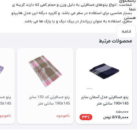
پاسخگوی
شماست ، انواع پتوهای مسافرتی به دلیل وزن و حجم کمی که دارند گزینه ی
شما
بسیار مناسبی برای استفاده در سفر می باشد. و کاربرد دیگه این مدل هایپتو
هستن
سفری، استفاده به عنوان زیرانداز در پیک نیک و یا پارک ها می باشد.
ادامه
محصولات مرتبط
پتو مسافرتی مدل آسمان سایز
پتو مسافرتی کد 153 سایز
145×190 سانتی متر
190x145 سانتی متر
185x145 سانتی متر
850,000
ناموجود
ناموجو
575,000
33٪
تومان