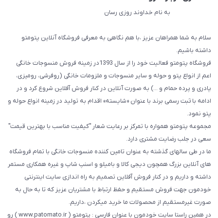
به نام خداوند روزی رسان
سلام به شما همراهان عزیز ،با هم نگاهی به معرفی فروشگاه آنلاین پتومتو
داشته باشیم.
فروشگاه پتومتو فعالیت خود را از سال 1393در زمینه فروش منسوجات خانگی
اعم از انواع پتو و حوله و سایر منسوجات و ملزومات خانگی (روفرشی، رومیزی،
پادری و پرده حمام و ...) به صورت آنلاین در کنار فروش آفلاین شروع کرد و در
ادامه با ثبت رسمی برند با عنوان «شایسته» اقدام به تولید در زمینه انواع حوله و
پتو نمود.
مجموعه پتومتو همواره با تمرکز بر رعایت شعار "کیفیت مناسب با بهترین قیمت"
سعی در جلب رضایت مشتری دارد.
ما در طی سالهای گذشته به عنوان تامین کننده منسوجات خانگی با تمام فروشگاه
های آنلاین بزرگ همچون دیجی کالا و بامیلو و اسنپ شاپ و غیره همکاری مستمر
داشته و داریم و در کنار فروش آفلاین تصمیم به راه اندازی سایت اینترنتی
خودمون جهت فروش مستقیم و حفظ ارتباط با مشتریان عزیز که تا به حال به
صورت غیرمستقیم از محصولات ما خرید میکردن ،داریم.
در همین راستا سایت خودمون با عنوان فارسی : پتومتو ( www.patomato.ir ) رو