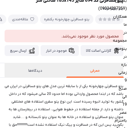
پتو مسافرتی کد 694 سایز 185x145 سانتی متر
بگیرین
(09034287359)
پتو چهارخونه
همکاران
پتو مسافرتی چهارخونه یکنفره
علاقه‌مندی
ما
در
محصول مورد نظر موجود نمی‌باشد.
مجموعه
پتومتو
گارانتی اصالت کالا
موجود در انبار
ارسال سریع
در
بازه
معرفی
دیدگاه‌ها
زمانی
9
پتو مسافرتی چهارخونه یکی از با سابقه ترین مدل های پتو مسافرتی در ایران می
صبح
باشد که در ابتدا محصول وارداتی بوده اما حدود 20 سالی میشود که در داخل
الی
کشور به تولید انبوه رسیده است. این نوع پتو سفری استفاده های مختلفی
19
داشته و دارد، از جمله استفاده در خطوط هوایی ، استفاده در بیمارستان ها به
عصر
عنوان پتو مسافرتی و استفاده در خانه ها به عنوان پتو تابستانه و ….شاید
بااحترام
بگویید پس این که در مسافرت و پیک نیک استفاده نشده است!!!!!!!!!!!!حق با