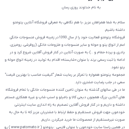
به نام خداوند روزی رسان
سلام به شما همراهان عزیز ،با هم نگاهی به معرفی فروشگاه آنلاین پتومتو
داشته باشیم.
فروشگاه پتومتو فعالیت خود را از سال 1393در زمینه فروش منسوجات خانگی
اعم از انواع پتو و حوله و سایر منسوجات و ملزومات خانگی (روفرشی، رومیزی،
پادری و پرده حمام و ...) به صورت آنلاین در کنار فروش آفلاین شروع کرد و در
ادامه با ثبت رسمی برند با عنوان «شایسته» اقدام به تولید در زمینه انواع حوله و
پتو نمود.
مجموعه پتومتو همواره با تمرکز بر رعایت شعار "کیفیت مناسب با بهترین قیمت"
سعی در جلب رضایت مشتری دارد.
ما در طی سالهای گذشته به عنوان تامین کننده منسوجات خانگی با تمام فروشگاه
های آنلاین بزرگ همچون دیجی کالا و بامیلو و اسنپ شاپ و غیره همکاری مستمر
داشته و داریم و در کنار فروش آفلاین تصمیم به راه اندازی سایت اینترنتی
خودمون جهت فروش مستقیم و حفظ ارتباط با مشتریان عزیز که تا به حال به
صورت غیرمستقیم از محصولات ما خرید میکردن ،داریم.
در همین راستا سایت خودمون با عنوان فارسی : پتومتو ( www.patomato.ir ) رو