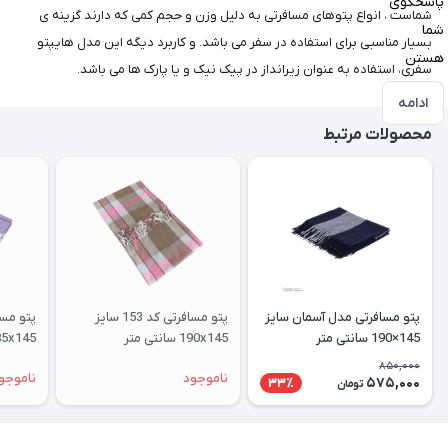
پاسخگوی
شماست ، انواع پتوهای مسافرتی به دلیل وزن و حجم کمی که دارند گزینه ی
شما
بسیار مناسبی برای استفاده در سفر می باشد. و کاربرد دیگه این مدل هایپتو
هستن
سفری، استفاده به عنوان زیرانداز در پیک نیک و یا پارک ها می باشد.
ادامه
محصولات مرتبط
پتو مسافرتی مدل آسمان سایز
پتو مسافرتی کد 153 سایز
145×190 سانتی متر
190x145 سانتی متر
185x145 سانتی متر
850,000
ناموجود
ناموجو
575,000
33٪
تومان