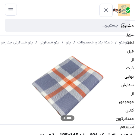
پتومتو
توجه
مشتری
عزیز
پتومتو
/
دسته بندی محصولات
/
پتو
/
پتو مسافرتی
/
پتو مسافرتی چهارخون
لطفا
قبل
از
ثبت
نهایی
سفارش
از
موجودی
کالای
مدنظرتون
استعلام