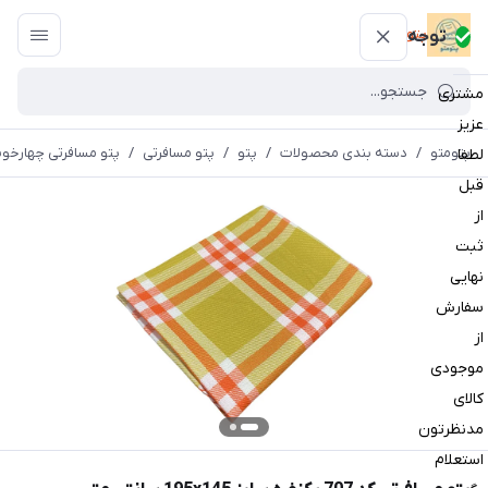
پتومتو
توجه
مشتری
عزیز
پتومتو
/
دسته بندی محصولات
/
پتو
/
پتو مسافرتی
/
پتو مسافرتی چهارخون
لطفا
قبل
از
ثبت
نهایی
سفارش
از
موجودی
کالای
مدنظرتون
استعلام