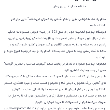
به نام خداوند روزی رسان
سلام به شما همراهان عزیز ،با هم نگاهی به معرفی فروشگاه آنلاین پتومتو
داشته باشیم.
فروشگاه پتومتو فعالیت خود را از سال 1393در زمینه فروش منسوجات خانگی
اعم از انواع پتو و حوله و سایر منسوجات و ملزومات خانگی (روفرشی، رومیزی،
پادری و پرده حمام و ...) به صورت آنلاین در کنار فروش آفلاین شروع کرد و در
ادامه با ثبت رسمی برند با عنوان «شایسته» اقدام به تولید در زمینه انواع حوله و
پتو نمود.
مجموعه پتومتو همواره با تمرکز بر رعایت شعار "کیفیت مناسب با بهترین قیمت"
سعی در جلب رضایت مشتری دارد.
ما در طی سالهای گذشته به عنوان تامین کننده منسوجات خانگی با تمام فروشگاه
های آنلاین بزرگ همچون دیجی کالا و بامیلو و اسنپ شاپ و غیره همکاری مستمر
داشته و داریم و در کنار فروش آفلاین تصمیم به راه اندازی سایت اینترنتی
خودمون جهت فروش مستقیم و حفظ ارتباط با مشتریان عزیز که تا به حال به
صورت غیرمستقیم از محصولات ما خرید میکردن ،داریم.
در همین راستا سایت خودمون با عنوان فارسی : پتومتو ( www.patomato.ir ) رو