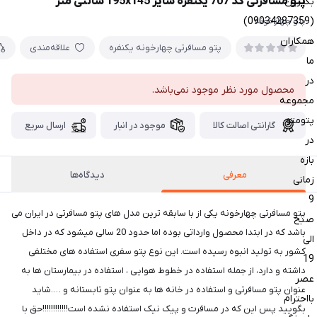
پتو مسافرتی کد 707 یکنفره سایز 195x145 سانتی متر
بگیرین
(09034287359)
پتو چهارخونه
همکاران
پتو مسافرتی چهارخونه یکنفره
علاقه‌مندی
ما
در
محصول مورد نظر موجود نمی‌باشد.
مجموعه
پتومتو
گارانتی اصالت کالا
موجود در انبار
ارسال سریع
در
بازه
معرفی
دیدگاه‌ها
زمانی
9
پتو مسافرتی چهارخونه یکی از با سابقه ترین مدل های پتو مسافرتی در ایران می
صبح
باشد که در ابتدا محصول وارداتی بوده اما حدود 20 سالی میشود که در داخل
الی
کشور به تولید انبوه رسیده است. این نوع پتو سفری استفاده های مختلفی
19
داشته و دارد، از جمله استفاده در خطوط هوایی ، استفاده در بیمارستان ها به
عصر
عنوان پتو مسافرتی و استفاده در خانه ها به عنوان پتو تابستانه و ….شاید
بااحترام
بگویید پس این که در مسافرت و پیک نیک استفاده نشده است!!!!!!!!!!!!حق با