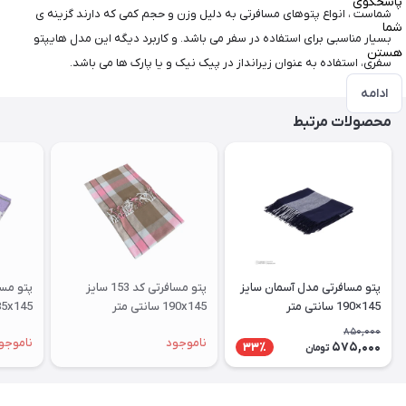
پاسخگوی
شماست ، انواع پتوهای مسافرتی به دلیل وزن و حجم کمی که دارند گزینه ی
شما
بسیار مناسبی برای استفاده در سفر می باشد. و کاربرد دیگه این مدل هایپتو
هستن
سفری، استفاده به عنوان زیرانداز در پیک نیک و یا پارک ها می باشد.
ادامه
محصولات مرتبط
پتو مسافرتی مدل آسمان سایز
پتو مسافرتی کد 153 سایز
145×190 سانتی متر
190x145 سانتی متر
185x145 سانتی متر
850,000
ناموجود
ناموجو
575,000
33٪
تومان