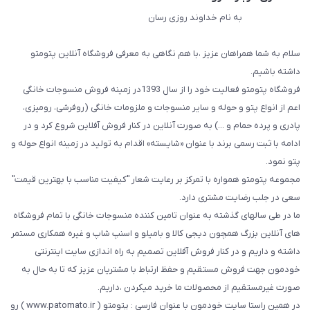
به نام خداوند روزی رسان
سلام به شما همراهان عزیز ،با هم نگاهی به معرفی فروشگاه آنلاین پتومتو
داشته باشیم.
فروشگاه پتومتو فعالیت خود را از سال 1393در زمینه فروش منسوجات خانگی
اعم از انواع پتو و حوله و سایر منسوجات و ملزومات خانگی (روفرشی، رومیزی،
پادری و پرده حمام و ...) به صورت آنلاین در کنار فروش آفلاین شروع کرد و در
ادامه با ثبت رسمی برند با عنوان «شایسته» اقدام به تولید در زمینه انواع حوله و
پتو نمود.
مجموعه پتومتو همواره با تمرکز بر رعایت شعار "کیفیت مناسب با بهترین قیمت"
سعی در جلب رضایت مشتری دارد.
ما در طی سالهای گذشته به عنوان تامین کننده منسوجات خانگی با تمام فروشگاه
های آنلاین بزرگ همچون دیجی کالا و بامیلو و اسنپ شاپ و غیره همکاری مستمر
داشته و داریم و در کنار فروش آفلاین تصمیم به راه اندازی سایت اینترنتی
خودمون جهت فروش مستقیم و حفظ ارتباط با مشتریان عزیز که تا به حال به
صورت غیرمستقیم از محصولات ما خرید میکردن ،داریم.
در همین راستا سایت خودمون با عنوان فارسی : پتومتو ( www.patomato.ir ) رو