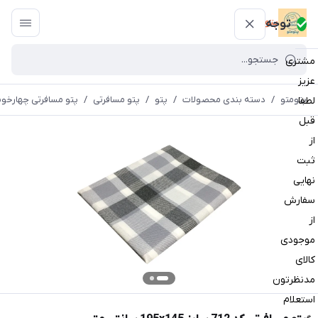
پتومتو
توجه
مشتری
عزیز
پتومتو
/
دسته بندی محصولات
/
پتو
/
پتو مسافرتی
/
پتو مسافرتی چهارخون
لطفا
قبل
از
ثبت
نهایی
سفارش
از
موجودی
کالای
مدنظرتون
استعلام