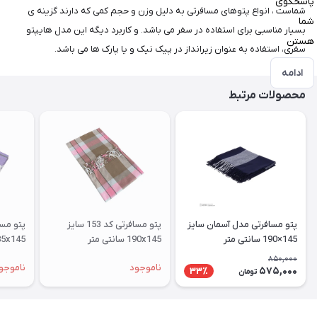
پاسخگوی
شماست ، انواع پتوهای مسافرتی به دلیل وزن و حجم کمی که دارند گزینه ی
شما
بسیار مناسبی برای استفاده در سفر می باشد. و کاربرد دیگه این مدل هایپتو
هستن
سفری، استفاده به عنوان زیرانداز در پیک نیک و یا پارک ها می باشد.
ادامه
محصولات مرتبط
پتو مسافرتی مدل آسمان سایز
پتو مسافرتی کد 153 سایز
145×190 سانتی متر
190x145 سانتی متر
185x145 سانتی متر
850,000
ناموجود
ناموجو
575,000
33٪
تومان