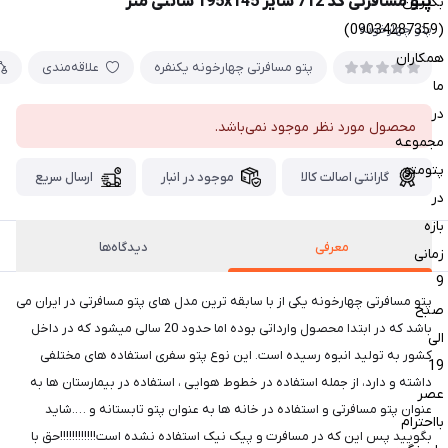
پتو مسافرتی کد 712 سایز 195x145 سانتی متر
بگیرین
(09034287359)
پتو چهارخونه
همکاران
پتو مسافرتی چهارخونه یکنفره
علاقه‌مندی
ما
در
محصول مورد نظر موجود نمی‌باشد.
مجموعه
پتومتو
گارانتی اصالت کالا
موجود در انبار
ارسال سریع
در
بازه
معرفی
دیدگاه‌ها
زمانی
9
پتو مسافرتی چهارخونه یکی از با سابقه ترین مدل های پتو مسافرتی در ایران می
صبح
باشد که در ابتدا محصول وارداتی بوده اما حدود 20 سالی میشود که در داخل
الی
کشور به تولید انبوه رسیده است. این نوع پتو سفری استفاده های مختلفی
19
داشته و دارد، از جمله استفاده در خطوط هوایی ، استفاده در بیمارستان ها به
عصر
عنوان پتو مسافرتی و استفاده در خانه ها به عنوان پتو تابستانه و ….شاید
بااحترام
بگویید پس این که در مسافرت و پیک نیک استفاده نشده است!!!!!!!!!!!!حق با