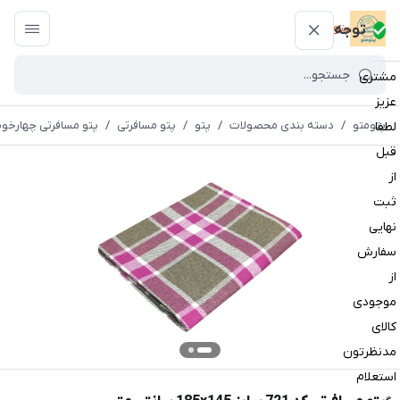
پتومتو
توجه
مشتری
عزیز
پتومتو
/
دسته بندی محصولات
/
پتو
/
پتو مسافرتی
/
پتو مسافرتی چهارخون
لطفا
قبل
از
ثبت
نهایی
سفارش
از
موجودی
کالای
مدنظرتون
استعلام