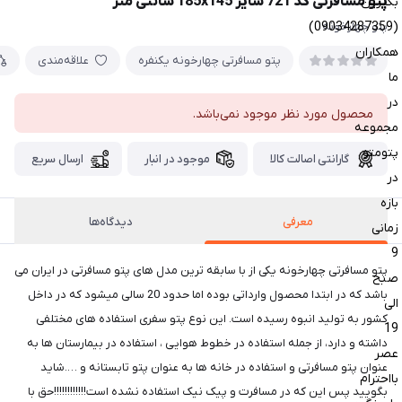
پتو مسافرتی کد 721 سایز 185x145 سانتی متر
بگیرین
(09034287359)
پتو چهارخونه
همکاران
پتو مسافرتی چهارخونه یکنفره
علاقه‌مندی
ما
در
محصول مورد نظر موجود نمی‌باشد.
مجموعه
پتومتو
گارانتی اصالت کالا
موجود در انبار
ارسال سریع
در
بازه
معرفی
دیدگاه‌ها
زمانی
9
پتو مسافرتی چهارخونه یکی از با سابقه ترین مدل های پتو مسافرتی در ایران می
صبح
باشد که در ابتدا محصول وارداتی بوده اما حدود 20 سالی میشود که در داخل
الی
کشور به تولید انبوه رسیده است. این نوع پتو سفری استفاده های مختلفی
19
داشته و دارد، از جمله استفاده در خطوط هوایی ، استفاده در بیمارستان ها به
عصر
عنوان پتو مسافرتی و استفاده در خانه ها به عنوان پتو تابستانه و ….شاید
بااحترام
بگویید پس این که در مسافرت و پیک نیک استفاده نشده است!!!!!!!!!!!!حق با