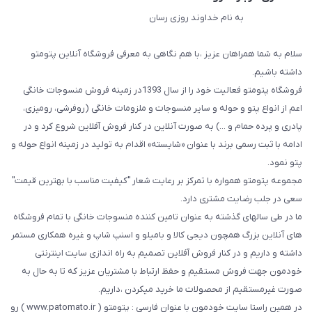
به نام خداوند روزی رسان
سلام به شما همراهان عزیز ،با هم نگاهی به معرفی فروشگاه آنلاین پتومتو
داشته باشیم.
فروشگاه پتومتو فعالیت خود را از سال 1393در زمینه فروش منسوجات خانگی
اعم از انواع پتو و حوله و سایر منسوجات و ملزومات خانگی (روفرشی، رومیزی،
پادری و پرده حمام و ...) به صورت آنلاین در کنار فروش آفلاین شروع کرد و در
ادامه با ثبت رسمی برند با عنوان «شایسته» اقدام به تولید در زمینه انواع حوله و
پتو نمود.
مجموعه پتومتو همواره با تمرکز بر رعایت شعار "کیفیت مناسب با بهترین قیمت"
سعی در جلب رضایت مشتری دارد.
ما در طی سالهای گذشته به عنوان تامین کننده منسوجات خانگی با تمام فروشگاه
های آنلاین بزرگ همچون دیجی کالا و بامیلو و اسنپ شاپ و غیره همکاری مستمر
داشته و داریم و در کنار فروش آفلاین تصمیم به راه اندازی سایت اینترنتی
خودمون جهت فروش مستقیم و حفظ ارتباط با مشتریان عزیز که تا به حال به
صورت غیرمستقیم از محصولات ما خرید میکردن ،داریم.
در همین راستا سایت خودمون با عنوان فارسی : پتومتو ( www.patomato.ir ) رو