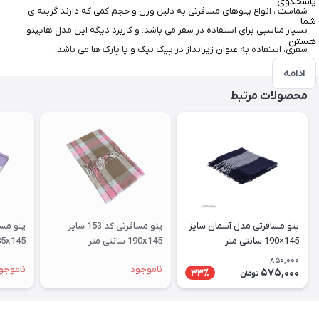
پاسخگوی
شماست ، انواع پتوهای مسافرتی به دلیل وزن و حجم کمی که دارند گزینه ی
شما
بسیار مناسبی برای استفاده در سفر می باشد. و کاربرد دیگه این مدل هایپتو
هستن
سفری، استفاده به عنوان زیرانداز در پیک نیک و یا پارک ها می باشد.
ادامه
محصولات مرتبط
پتو مسافرتی مدل آسمان سایز
پتو مسافرتی کد 153 سایز
145×190 سانتی متر
190x145 سانتی متر
185x145 سانتی متر
850,000
ناموجود
ناموجو
575,000
33٪
تومان