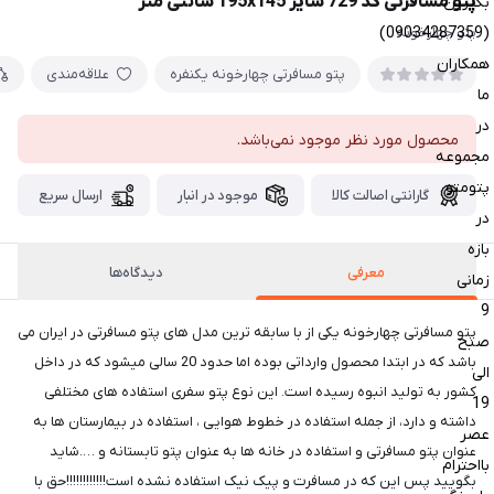
پتو مسافرتی کد 729 سایز 195x145 سانتی متر
بگیرین
(09034287359)
پتو چهارخونه
همکاران
پتو مسافرتی چهارخونه یکنفره
علاقه‌مندی
ما
در
محصول مورد نظر موجود نمی‌باشد.
مجموعه
پتومتو
گارانتی اصالت کالا
موجود در انبار
ارسال سریع
در
بازه
معرفی
دیدگاه‌ها
زمانی
9
پتو مسافرتی چهارخونه یکی از با سابقه ترین مدل های پتو مسافرتی در ایران می
صبح
باشد که در ابتدا محصول وارداتی بوده اما حدود 20 سالی میشود که در داخل
الی
کشور به تولید انبوه رسیده است. این نوع پتو سفری استفاده های مختلفی
19
داشته و دارد، از جمله استفاده در خطوط هوایی ، استفاده در بیمارستان ها به
عصر
عنوان پتو مسافرتی و استفاده در خانه ها به عنوان پتو تابستانه و ….شاید
بااحترام
بگویید پس این که در مسافرت و پیک نیک استفاده نشده است!!!!!!!!!!!!حق با