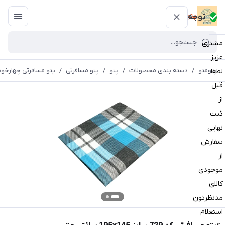
پتومتو
توجه
مشتری
عزیز
پتومتو
/
دسته بندی محصولات
/
پتو
/
پتو مسافرتی
/
پتو مسافرتی چهارخون
لطفا
قبل
از
ثبت
نهایی
سفارش
از
موجودی
کالای
مدنظرتون
استعلام