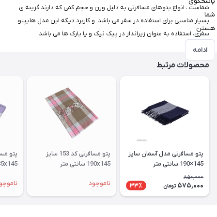
پاسخگوی
شماست ، انواع پتوهای مسافرتی به دلیل وزن و حجم کمی که دارند گزینه ی
شما
بسیار مناسبی برای استفاده در سفر می باشد. و کاربرد دیگه این مدل هایپتو
هستن
سفری، استفاده به عنوان زیرانداز در پیک نیک و یا پارک ها می باشد.
ادامه
محصولات مرتبط
پتو مسافرتی مدل آسمان سایز
پتو مسافرتی کد 153 سایز
145×190 سانتی متر
190x145 سانتی متر
185x145 سانتی متر
850,000
ناموجود
ناموجو
575,000
33٪
تومان