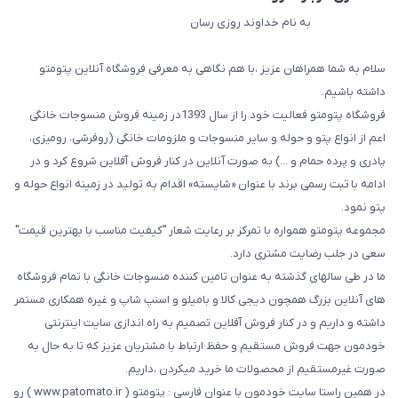
به نام خداوند روزی رسان
سلام به شما همراهان عزیز ،با هم نگاهی به معرفی فروشگاه آنلاین پتومتو
داشته باشیم.
فروشگاه پتومتو فعالیت خود را از سال 1393در زمینه فروش منسوجات خانگی
اعم از انواع پتو و حوله و سایر منسوجات و ملزومات خانگی (روفرشی، رومیزی،
پادری و پرده حمام و ...) به صورت آنلاین در کنار فروش آفلاین شروع کرد و در
ادامه با ثبت رسمی برند با عنوان «شایسته» اقدام به تولید در زمینه انواع حوله و
پتو نمود.
مجموعه پتومتو همواره با تمرکز بر رعایت شعار "کیفیت مناسب با بهترین قیمت"
سعی در جلب رضایت مشتری دارد.
ما در طی سالهای گذشته به عنوان تامین کننده منسوجات خانگی با تمام فروشگاه
های آنلاین بزرگ همچون دیجی کالا و بامیلو و اسنپ شاپ و غیره همکاری مستمر
داشته و داریم و در کنار فروش آفلاین تصمیم به راه اندازی سایت اینترنتی
خودمون جهت فروش مستقیم و حفظ ارتباط با مشتریان عزیز که تا به حال به
صورت غیرمستقیم از محصولات ما خرید میکردن ،داریم.
در همین راستا سایت خودمون با عنوان فارسی : پتومتو ( www.patomato.ir ) رو