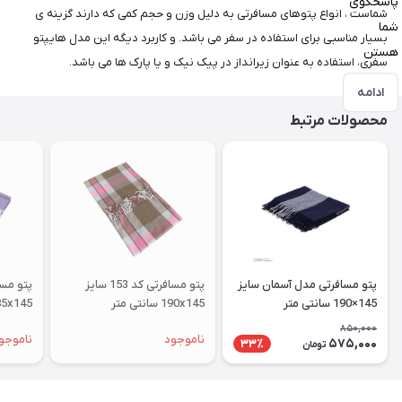
پاسخگوی
شماست ، انواع پتوهای مسافرتی به دلیل وزن و حجم کمی که دارند گزینه ی
شما
بسیار مناسبی برای استفاده در سفر می باشد. و کاربرد دیگه این مدل هایپتو
هستن
سفری، استفاده به عنوان زیرانداز در پیک نیک و یا پارک ها می باشد.
ادامه
محصولات مرتبط
پتو مسافرتی مدل آسمان سایز
پتو مسافرتی کد 153 سایز
145×190 سانتی متر
190x145 سانتی متر
185x145 سانتی متر
850,000
ناموجود
ناموجو
575,000
33٪
تومان