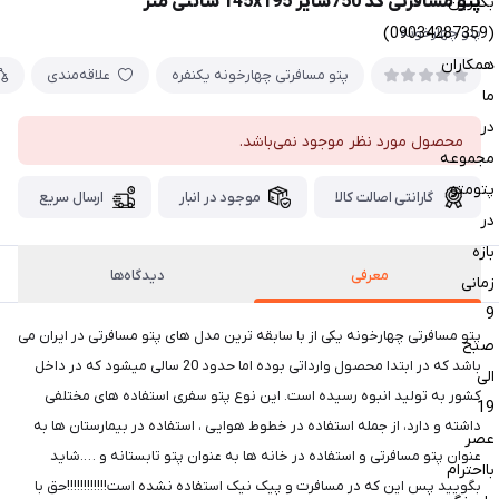
پتو مسافرتی کد 750سایز 145x195 سانتی متر
بگیرین
(09034287359)
پتو چهارخونه
همکاران
پتو مسافرتی چهارخونه یکنفره
علاقه‌مندی
ما
در
محصول مورد نظر موجود نمی‌باشد.
مجموعه
پتومتو
گارانتی اصالت کالا
موجود در انبار
ارسال سریع
در
بازه
معرفی
دیدگاه‌ها
زمانی
9
پتو مسافرتی چهارخونه یکی از با سابقه ترین مدل های پتو مسافرتی در ایران می
صبح
باشد که در ابتدا محصول وارداتی بوده اما حدود 20 سالی میشود که در داخل
الی
کشور به تولید انبوه رسیده است. این نوع پتو سفری استفاده های مختلفی
19
داشته و دارد، از جمله استفاده در خطوط هوایی ، استفاده در بیمارستان ها به
عصر
عنوان پتو مسافرتی و استفاده در خانه ها به عنوان پتو تابستانه و ….شاید
بااحترام
بگویید پس این که در مسافرت و پیک نیک استفاده نشده است!!!!!!!!!!!!حق با