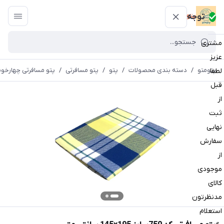
پتومتو
توجه
مشتری
عزیز
پتومتو
/
دسته بندی محصولات
/
پتو
/
پتو مسافرتی
/
پتو مسافرتی چهارخون
لطفا
قبل
از
ثبت
نهایی
سفارش
از
موجودی
کالای
مدنظرتون
استعلام